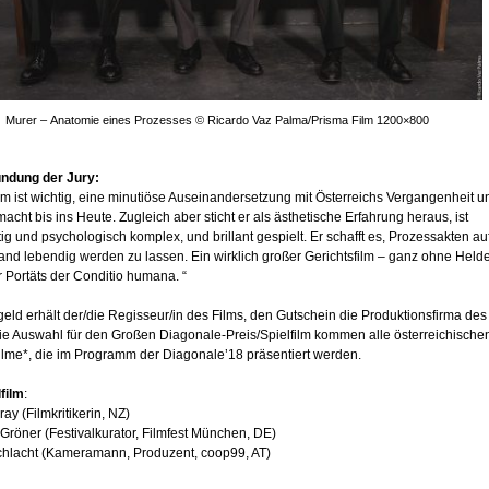
Murer – Anatomie eines Prozesses © Ricardo Vaz Palma/Prisma Film 1200×800
ndung der Jury:
lm ist wichtig, eine minutiöse Auseinandersetzung mit Österreichs Vergangenheit u
macht bis ins Heute. Zugleich aber sticht er als ästhetische Erfahrung heraus, ist
tig und psychologisch komplex, und brillant gespielt. Er schafft es, Prozessakten au
and lebendig werden zu lassen. Ein wirklich großer Gerichtsfilm – ganz ohne Held
r Portäts der Conditio humana. “
eld erhält der/die Regisseur/in des Films, den Gutschein die Produktionsfirma des
die Auswahl für den Großen Diagonale-Preis/Spielfilm kommen alle österreichische
filme*, die im Programm der Diagonale’18 präsentiert werden.
film
:
y (Filmkritikerin, NZ)
Gröner (Festivalkurator, Filmfest München, DE)
chlacht (Kameramann, Produzent, coop99, AT)