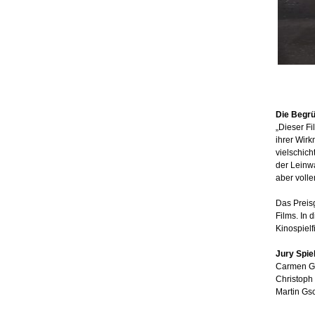
Die Begrü
„Dieser Fi
ihrer Wirk
vielschich
der Leinw
aber volle
Das Preisg
Films. In 
Kinospiel
Jury Spiel
Carmen Gra
Christoph 
Martin Gs