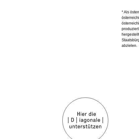
* Als öste
österreich
österreich
produzier
hergestell
Staatsbür
abzielen.