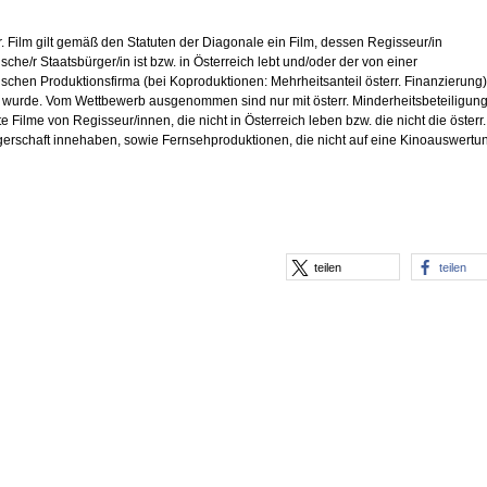
rr. Film gilt gemäß den Statuten der Diagonale ein Film, dessen Regisseur/in
ische/r Staatsbürger/in ist bzw. in Österreich lebt und/oder der von einer
ischen Produktionsfirma (bei Koproduktionen: Mehrheitsanteil österr. Finanzierung)
t wurde. Vom Wettbewerb ausgenommen sind nur mit österr. Minderheitsbeteiligun
te Filme von Regisseur/innen, die nicht in Österreich leben bzw. die nicht die österr.
gerschaft innehaben, sowie Fernsehproduktionen, die nicht auf eine Kinoauswertu
teilen
teilen