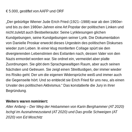
€ 5.000, gestiftet von AAFP und ORF
„Der gebürtige Wiener Jude Erich Fried (1921–1988) war ab den 1960er-
und bis zu den 1980er-Jahren eine Art Popstar der politischen Linken und
nicht zuletzt auch Bestsellerautor. Seine Lyriklesungen glichen
Kundgebungen, seine Kundgebungen seiner Lyrik. Die Dokumentation
von Danielle Proskar erweckt dieses Urgestein des politischen Diskurses
wieder zum Leben. In einer klug montierten Collage spürt sie den
divergierenden Lebenslinien des Exilanten nach, dessen Vater von den
Nazis ermordet worden war. Sie ordnet ein, vermeidet aber platte
Zuordnungen. Sie gibt dem Sprachgewaltigen Raum, aber auch seinen
Nächsten und Getreuen. Sie zeigt einen Streitlustigen, der immer wieder
ins Risiko geht. Der um die eigenen Widersprüche weiß und immer auch
die Gegenseite hört. Und so entdeckt sie Erich Fried für uns neu, als einen
Urvater des politischen Aktivismus.“ Das konstatierte die Jury in ihrer
Begründung.
Weiters waren nominiert:
Aller Anfang – Der Weg der Hebammen von Karin Berghammer (AT 2020)
Ischgl im Ausnahmezustand (AT 2020) und Das große Schweigen (AT
2020) von Ed Moschitz