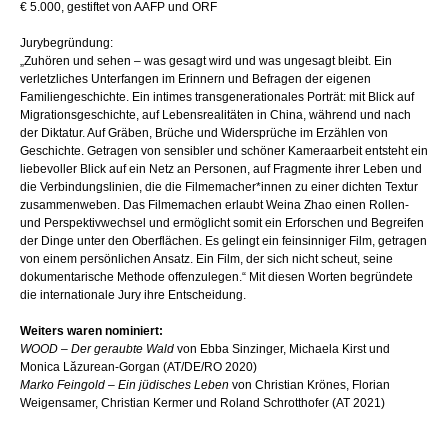
€ 5.000, gestiftet von AAFP und ORF
Jurybegründung:
„Zuhören und sehen – was gesagt wird und was ungesagt bleibt. Ein
verletzliches Unterfangen im Erinnern und Befragen der eigenen
Familiengeschichte. Ein intimes transgenerationales Porträt: mit Blick auf
Migrationsgeschichte, auf Lebensrealitäten in China, während und nach
der Diktatur. Auf Gräben, Brüche und Widersprüche im Erzählen von
Geschichte. Getragen von sensibler und schöner Kameraarbeit entsteht ein
liebevoller Blick auf ein Netz an Personen, auf Fragmente ihrer Leben und
die Verbindungslinien, die die Filmemacher*innen zu einer dichten Textur
zusammenweben. Das Filmemachen erlaubt Weina Zhao einen Rollen-
und Perspektivwechsel und ermöglicht somit ein Erforschen und Begreifen
der Dinge unter den Oberflächen. Es gelingt ein feinsinniger Film, getragen
von einem persönlichen Ansatz. Ein Film, der sich nicht scheut, seine
dokumentarische Methode offenzulegen.“ Mit diesen Worten begründete
die internationale Jury ihre Entscheidung.
Weiters waren nominiert:
WOOD – Der geraubte Wald
von Ebba Sinzinger, Michaela Kirst und
Monica Lăzurean-Gorgan (AT/DE/RO 2020)
Marko Feingold – Ein jüdisches Leben
von Christian Krönes, Florian
Weigensamer, Christian Kermer und Roland Schrotthofer (AT 2021)