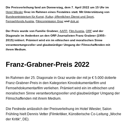
Die Preisverleihung fand am Donnerstag, dem 7. April 2022 um 15 Uhr im
Hotel Wiesler
Graz im Rahmen eines Festaktes statt. Mit Unterstützung von
Bundesministerium für Kunst, Kultur, öffentlichen Dienst und Sport
,
Fernsehfonds Austria
,
Filmcommission Graz
und
dok.at
.
Der Preis wurde von Familie Grabner,
AAFP
,
Film Austria
,
ORF
und der
Diagonale im Andenken an den ORF-Journalisten Franz Grabner (1955–
2015) initiiert. Prämiert wird ein im ethischen und moralischen Sinne
verantwortungsvoller und glaubwürdiger Umgang der Filmschaffenden mit
ihrem Medium.
Franz-Grabner-Preis 2022
Im Rahmen der 25. Diagonale in Graz wurde der mit je € 5.000 dotierte
Franz-Grabner-Preis in den Kategorien Kinodokumentarfilm und
Fernsehdokumentarfilm verliehen. Prämiert wird ein im ethischen und
moralischen Sinne verantwortungsvoller und glaubwürdiger Umgang der
Filmschaffenden mit ihrem Medium.
Die Festrede anlässlich der Preisverleihung im Hotel Wiesler, Salon
Frühling hielt Dennis Vetter (Filmkritiker, Künstlerische Co-Leitung „Woche
der Kritik“, DE).