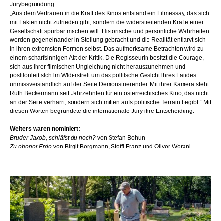
Jurybegründung:
„Aus dem Vertrauen in die Kraft des Kinos entstand ein Filmessay, das sich
mit Fakten nicht zufrieden gibt, sondern die widerstreitenden Kräfte einer
Gesellschaft spürbar machen will. Historische und persönliche Wahrheiten
werden gegeneinander in Stellung gebracht und die Realität entlarvt sich
in ihren extremsten Formen selbst. Das aufmerksame Betrachten wird zu
einem scharfsinnigen Akt der Kritik. Die Regisseurin besitzt die Courage,
sich aus ihrer filmischen Ungleichung nicht herauszunehmen und
positioniert sich im Widerstreit um das politische Gesicht ihres Landes
unmissverständlich auf der Seite Demonstrierender. Mit ihrer Kamera steht
Ruth Beckermann seit Jahrzehnten für ein österreichisches Kino, das nicht
an der Seite verharrt, sondern sich mitten aufs politische Terrain begibt.“ Mit
diesen Worten begründete die internationale Jury ihre Entscheidung.
Weiters waren nominiert:
Bruder Jakob, schläfst du noch?
von Stefan Bohun
Zu ebener Erde
von Birgit Bergmann, Steffi Franz und Oliver Werani