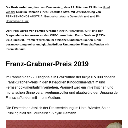
Die Preisverleihung fand am Donnerstag, dem 21. März um 15 Uhr im
Hotel
Wiesler
Graz im Rahmen eines Festaktes statt. Mit Unterstützung von
FERNSEHFONDS AUSTRIA
,
Bundeskanzleramt Österreich
und und
Film
Commission Graz
.
Der Preis wurde von Familie Grabner,
AAFP
,
Film Austria
,
ORF
und der
Diagonale im Andenken an den ORF-Journalisten Franz Grabner (1955–
2015) initiiert. Prämiert wird ein im ethischen und moralischen Sinne
verantwortungsvoller und glaubwürdiger Umgang der Filmschaffenden mit
ihrem Medium.
Franz-Grabner-Preis 2019
Im Rahmen der 22. Diagonale in Graz wurde der mit je € 5.000 dotierte
Franz-Grabner-Preis in den Kategorien Kinodokumentarfilm und
Fernsehdokumentarfilm verliehen. Prämiert wird ein im ethischen und
moralischen Sinne verantwortungsvoller und glaubwürdiger Umgang der
Filmschaffenden mit ihrem Medium.
Die Festrede anlässlich der Preisverleihung im Hotel Wiesler, Salon
Frühling hielt die Journalistin Sibylle Hamann.