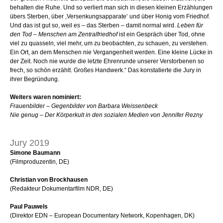
behalten die Ruhe. Und so verliert man sich in diesen kleinen Erzählungen
übers Sterben, über ‚Versenkungsapparate‘ und über Honig vom Friedhof.
Und das ist gut so, weil es – das Sterben – damit normal wird.
Leben für
den Tod – Menschen am Zentralfriedhof
ist ein Gespräch über Tod, ohne
viel zu quasseln, viel mehr, um zu beobachten, zu schauen, zu verstehen.
Ein Ort, an dem Menschen nie Vergangenheit werden. Eine kleine Lücke in
der Zeit. Noch nie wurde die letzte Ehrenrunde unserer Verstorbenen so
frech, so schön erzählt. Großes Handwerk.“ Das konstatierte die Jury in
ihrer Begründung.
Weiters waren nominiert:
Frauenbilder – Gegenbilder von Barbara Weissenbeck
Nie genug – Der Körperkult in den sozialen Medien von Jennifer Rezny
Jury 2019
Simone Baumann
(Filmproduzentin, DE)
Christian von Brockhausen
(Redakteur Dokumentarfilm NDR, DE)
Paul Pauwels
(Direktor EDN – European Documentary Network, Kopenhagen, DK)