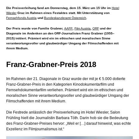
Die Preisverleihung fand am Donnerstag, dem 15. März um 15 Uhr im
Hotel
Wiesler
Graz im Rahmen eines Festaktes statt. Mit Unterstützung von
Fernsehfonds Austria
und
Bundeskanzleramt Österreich
.
Der Preis wurde von Familie Grabner,
AAFP
,
Film Austria
,
ORF
und der
Diagonale im Andenken an den ORF-Journalisten Franz Grabner (1955–
2015) initiiert. Prämiert wird ein im ethischen und moralischen Sinne
verantwortungsvoller und glaubwürdiger Umgang der Filmschaffenden mit
ihrem Medium.
Franz-Grabner-Preis 2018
Im Rahmen der 21. Diagonale in Graz wurde der mit je € 5.000 dotierte
Franz-Grabner-Preis in den Kategorien Kinodokumentarfilm und
Fernsehdokumentarfilm verliehen. Prämiert wird ein im ethischen und
moralischen Sinne verantwortungsvoller und glaubwürdiger Umgang der
Filmschaffenden mit ihrem Medium.
Die Festrede anlässlich der Preisverleihung im Hotel Wiesler, Salon
Frühling hielt die Journalistin Barbara Tóth. Darin hob sie die Bedeutung
des Franz-Grabner-Preises hervor: „Weil er […] darauf hinweist, was echte
Exzellenz im Filmjournalismus ist.“