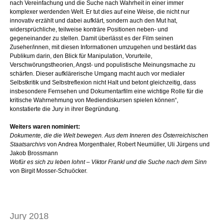
nach Vereinfachung und die Suche nach Wahrheit in einer immer
komplexer werdenden Welt. Er tut dies auf eine Weise, die nicht nur
innovativ erzählt und dabei aufklärt, sondern auch den Mut hat,
widersprüchliche, teilweise konträre Positionen neben- und
gegeneinander zu stellen. Damit überlässt es der Film seinen
Zuseher/innen, mit diesen Informationen umzugehen und bestärkt das
Publikum darin, den Blick für Manipulation, Vorurteile,
Verschwörungstheorien, Angst- und populistische Meinungsmache zu
schärfen. Dieser aufklärerische Umgang macht auch vor medialer
Selbstkritik und Selbstreflexion nicht Halt und betont gleichzeitig, dass
insbesondere Fernsehen und Dokumentarfilm eine wichtige Rolle für die
kritische Wahrnehmung von Mediendiskursen spielen können“,
konstatierte die Jury in ihrer Begründung.
Weiters waren nominiert:
Dokumente, die die Welt bewegen. Aus dem Inneren des Österreichischen
Staatsarchivs
von Andrea Morgenthaler, Robert Neumüller, Uli Jürgens und
Jakob Brossmann
Wofür es sich zu leben lohnt – Viktor Frankl und die Suche nach dem Sinn
von Birgit Mosser-Schuöcker.
Jury 2018