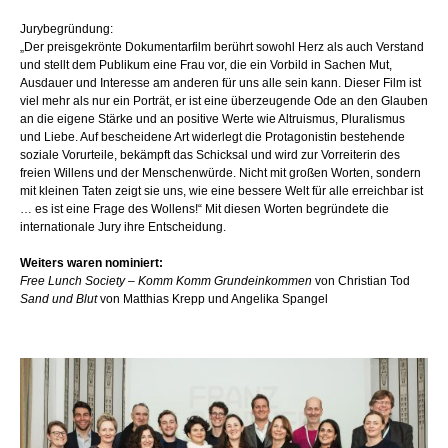
Jurybegründung:
„Der preisgekrönte Dokumentarfilm berührt sowohl Herz als auch Verstand
und stellt dem Publikum eine Frau vor, die ein Vorbild in Sachen Mut,
Ausdauer und Interesse am anderen für uns alle sein kann. Dieser Film ist
viel mehr als nur ein Porträt, er ist eine überzeugende Ode an den Glauben
an die eigene Stärke und an positive Werte wie Altruismus, Pluralismus
und Liebe. Auf bescheidene Art widerlegt die Protagonistin bestehende
soziale Vorurteile, bekämpft das Schicksal und wird zur Vorreiterin des
freien Willens und der Menschenwürde. Nicht mit großen Worten, sondern
mit kleinen Taten zeigt sie uns, wie eine bessere Welt für alle erreichbar ist
… es ist eine Frage des Wollens!“ Mit diesen Worten begründete die
internationale Jury ihre Entscheidung.
Weiters waren nominiert:
Free Lunch Society – Komm Komm Grundeinkommen
von Christian Tod
Sand und Blut
von Matthias Krepp und Angelika Spangel