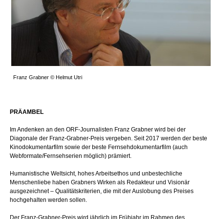
Franz Grabner © Helmut Utri
PRÄAMBEL
Im Andenken an den ORF-Journalisten Franz Grabner wird bei der
Diagonale der Franz-Grabner-Preis vergeben. Seit 2017 werden der beste
Kinodokumentarfilm sowie der beste Fernsehdokumentarfilm (auch
Webformate/Fernsehserien möglich) prämiert.
Humanistische Weltsicht, hohes Arbeitsethos und unbestechliche
Menschenliebe haben Grabners Wirken als Redakteur und Visionär
ausgezeichnet – Qualitätskriterien, die mit der Auslobung des Preises
hochgehalten werden sollen.
Der Franz-Grabner-Preis wird jährlich im Frühjahr im Rahmen des