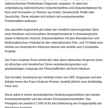
österreichischen Filmfestivals Diagonale vergeben. Er dient der
Unterstützung österreichischer Dokumentarfilme und Dokumentationen für
Kino und Fernsehen zu Themen aus Kultur, Gesellschaft, Politik oder
Geschichte. Diese müssen sich kritisch mit europarelevanten
Problematiken befassen.
Das spezielle Augenmerk gilt neben der inhaltlich überzeugenden Story
einer kreativen und innovativen Herangehensweise in dramaturgischer
sowie in filmischer Hinsicht. Dokumentarfilme mit dem thematischen und
filmkünstlerischen Potential für den internationalen Film- und TV-Markt sind
hierbei von besonderem Interesse ebenso wie serielle und Crossmedia-
Projekte.
Der Franz-Grabner-Preis erhebt den über allem stehenden Anspruch eines
im ethischen und moralischen Sinne verantwortungsvollen und
glaubwürdigen Umgangs der Filmschaffenden mit ihrem Medium.
Das Komitee, bestehend aus Vertreter:innen von ORF, Diagonale und den
Initiator:innen des Franz-Grabner-Preises, bestellt jährlich eine dreiköpfige
Fach-Jury.
Diese wählt in einem demokratischen Abstimmungsverfahren den besten
Kinodokumentarfilm und den besten Fernsehdokumentarfilm. Das
Preisgeld von jeweils € 5.000 ist für die Entwicklung des Folgeprojekts der
Preisträger bestimmt.