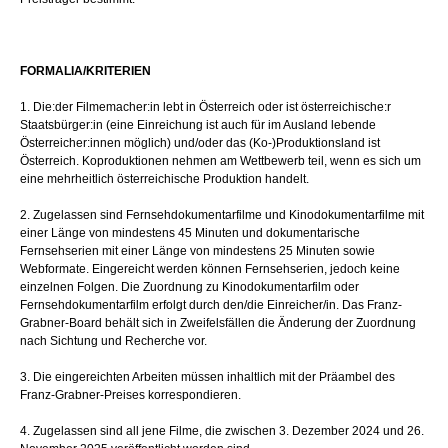
FORMALIA/KRITERIEN
1. Die:der Filmemacher:in lebt in Österreich oder ist österreichische:r
Staatsbürger:in (eine Einreichung ist auch für im Ausland lebende
Österreicher:innen möglich) und/oder das (Ko-)Produktionsland ist
Österreich. Koproduktionen nehmen am Wettbewerb teil, wenn es sich um
eine mehrheitlich österreichische Produktion handelt.
2. Zugelassen sind Fernsehdokumentarfilme und Kinodokumentarfilme mit
einer Länge von mindestens 45 Minuten und dokumentarische
Fernsehserien mit einer Länge von mindestens 25 Minuten sowie
Webformate. Eingereicht werden können Fernsehserien, jedoch keine
einzelnen Folgen. Die Zuordnung zu Kinodokumentarfilm oder
Fernsehdokumentarfilm erfolgt durch den/die Einreicher/in. Das Franz-
Grabner-Board behält sich in Zweifelsfällen die Änderung der Zuordnung
nach Sichtung und Recherche vor.
3. Die eingereichten Arbeiten müssen inhaltlich mit der Präambel des
Franz-Grabner-Preises korrespondieren.
4. Zugelassen sind all jene Filme, die zwischen 3. Dezember 2024 und 26.