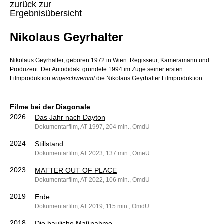
zurück zur
Ergebnisübersicht
Nikolaus Geyrhalter
Nikolaus Geyrhalter, geboren 1972 in Wien. Regisseur, Kameramann und
Produzent. Der Autodidakt gründete 1994 im Zuge seiner ersten
Filmproduktion
angeschwemmt
die Nikolaus Geyrhalter Filmproduktion.
Filme bei der Diagonale
2026
Das Jahr nach Dayton
Dokumentarfilm, AT 1997, 204 min., OmdU
2024
Stillstand
Dokumentarfilm, AT 2023, 137 min., OmeU
2023
MATTER OUT OF PLACE
Dokumentarfilm, AT 2022, 106 min., OmdU
2019
Erde
Dokumentarfilm, AT 2019, 115 min., OmdU
2018
Die bauliche Maßnahme