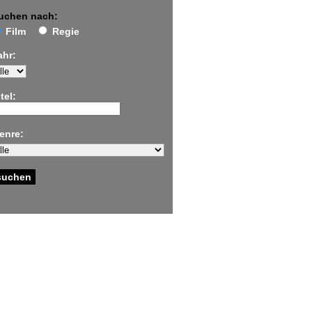
uchen nach:
Film
Regie
ahr:
tel:
enre: