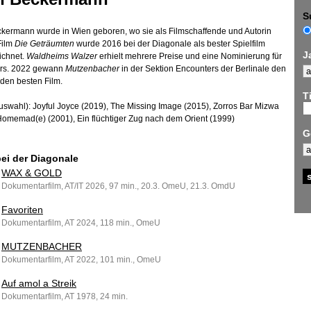
S
kermann wurde in Wien geboren, wo sie als Filmschaffende und Autorin
 Film
Die Geträumten
wurde 2016 bei der Diagonale als bester Spielfilm
J
ichnet.
Waldheims Walzer
erhielt mehrere Preise und eine Nominierung für
ars. 2022 gewann
Mutzenbacher
in der Sektion Encounters der Berlinale den
 den besten Film.
Ti
uswahl): Joyful Joyce (2019), The Missing Image (2015), Zorros Bar Mizwa
Homemad(e) (2001), Ein flüchtiger Zug nach dem Orient (1999)
G
bei der Diagonale
WAX & GOLD
Dokumentarfilm, AT/IT 2026, 97 min., 20.3. OmeU, 21.3. OmdU
Favoriten
Dokumentarfilm, AT 2024, 118 min., OmeU
MUTZENBACHER
Dokumentarfilm, AT 2022, 101 min., OmeU
Auf amol a Streik
Dokumentarfilm, AT 1978, 24 min.