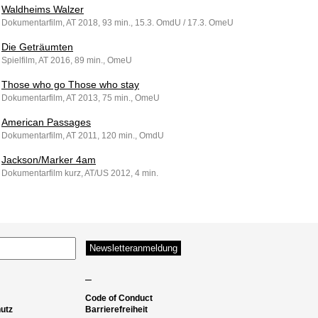
Waldheims Walzer
Dokumentarfilm, AT 2018, 93 min., 15.3. OmdU / 17.3. OmeU
Die Geträumten
Spielfilm, AT 2016, 89 min., OmeU
Those who go Those who stay
Dokumentarfilm, AT 2013, 75 min., OmeU
American Passages
Dokumentarfilm, AT 2011, 120 min., OmdU
Jackson/Marker 4am
Dokumentarfilm kurz, AT/US 2012, 4 min.
–
Code of Conduct
utz
Barrierefreiheit