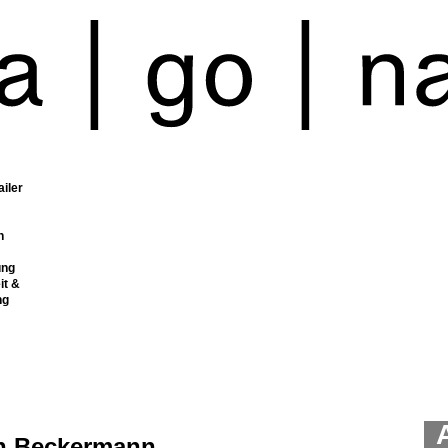
ailer
n
ung
it &
ng
h Beckermann