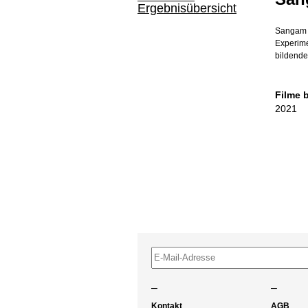
Ergebnisübersicht
Sangam S
Experime
bildende
Filme 
2021
–
–
Kontakt
AGB