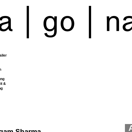
ailer
n
ung
it &
ng
gam Sharma