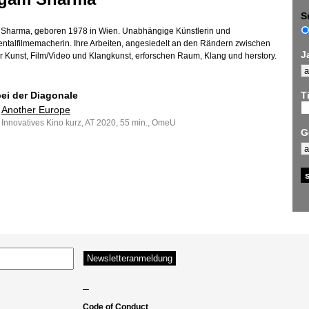
S
harma, geboren 1978 in Wien. Unabhängige Künstlerin und
ntalfilmemacherin. Ihre Arbeiten, angesiedelt an den Rändern zwischen
J
r Kunst, Film/Video und Klangkunst, erforschen Raum, Klang und herstory.
bei der Diagonale
Ti
Another Europe
Innovatives Kino kurz, AT 2020, 55 min., OmeU
G
–
Code of Conduct