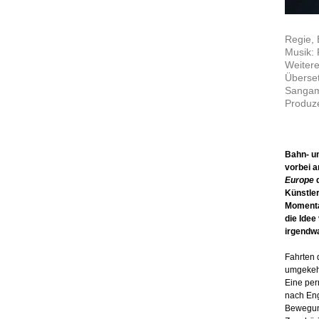
Regie, 
Musik: 
Weitere
Überse
Sanga
Produz
Bahn- u
vorbei a
Europe
d
Künstler
Momenta
die Idee
irgendw
Fahrten 
umgekehr
Eine pe
nach Eng
Bewegung