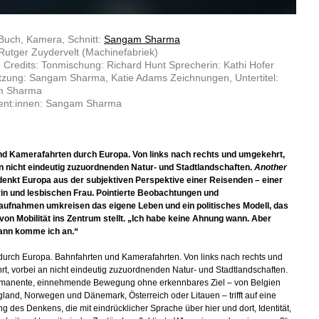
Buch, Kamera, Schnitt:
Sangam Sharma
Rutger Zuydervelt (Machinefabriek)
 Credits: Tonmischung: Richard Hunt Sprecherin: Kathi Hofer
tzung: Sangam Sharma, Katie Adams Zeichnungen, Untertitel:
m Sharma
ent:innen: Sangam Sharma
nd Kamerafahrten durch Europa. Von links nach rechts und umgekehrt,
n nicht eindeutig zuzuordnenden Natur- und Stadtlandschaften.
Another
enkt Europa aus der subjektiven Perspektive einer Reisenden – einer
in und lesbischen Frau. Pointierte Beobachtungen und
ufnahmen umkreisen das eigene Leben und ein politisches Modell, das
 von Mobilität ins Zentrum stellt. „Ich habe keine Ahnung wann. Aber
ann komme ich an.“
durch Europa. Bahnfahrten und Kamerafahrten. Von links nach rechts und
t, vorbei an nicht eindeutig zuzuordnenden Natur- und Stadtlandschaften.
rmanente, einnehmende Bewegung ohne erkennbares Ziel – von Belgien
land, Norwegen und Dänemark, Österreich oder Litauen – trifft auf eine
 des Denkens, die mit eindrücklicher Sprache über hier und dort, Identität,