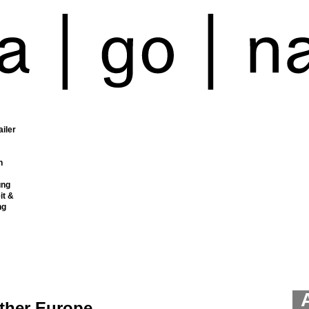
ailer
n
ung
it &
ng
ther Europe