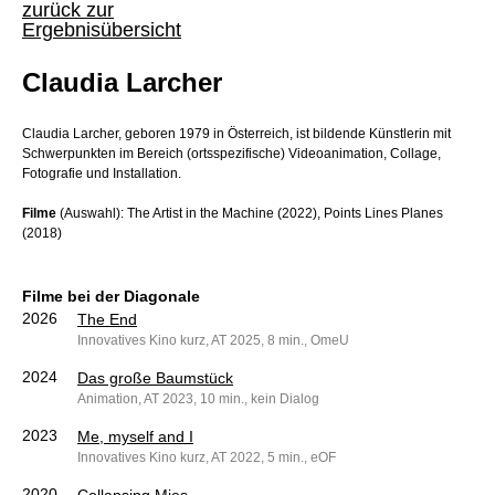
zurück zur
Ergebnisübersicht
Claudia Larcher
Claudia Larcher, geboren 1979 in Österreich, ist bildende Künstlerin mit
Schwerpunkten im Bereich (ortsspezifische) Videoanimation, Collage,
Fotografie und Installation.
Filme
(Auswahl): The Artist in the Machine (2022), Points Lines Planes
(2018)
Filme bei der Diagonale
2026
The End
Innovatives Kino kurz, AT 2025, 8 min., OmeU
2024
Das große Baumstück
Animation, AT 2023, 10 min., kein Dialog
2023
Me, myself and I
Innovatives Kino kurz, AT 2022, 5 min., eOF
2020