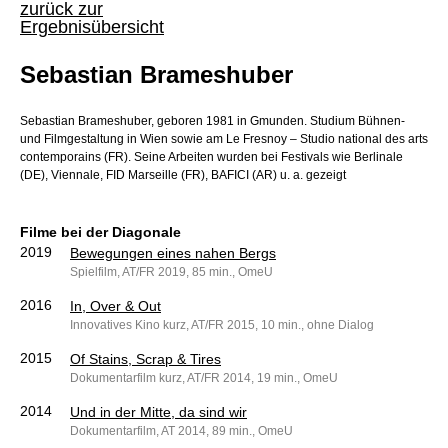
zurück zur
Ergebnisübersicht
Sebastian Brameshuber
Sebastian Brameshuber, geboren 1981 in Gmunden. Studium Bühnen-
und Filmgestaltung in Wien sowie am Le Fresnoy – Studio national des arts
contemporains (FR). Seine Arbeiten wurden bei Festivals wie Berlinale
(DE), Viennale, FID Marseille (FR), BAFICI (AR) u. a. gezeigt
Filme bei der Diagonale
2019
Bewegungen eines nahen Bergs
Spielfilm, AT/FR 2019, 85 min., OmeU
2016
In, Over & Out
Innovatives Kino kurz, AT/FR 2015, 10 min., ohne Dialog
2015
Of Stains, Scrap & Tires
Dokumentarfilm kurz, AT/FR 2014, 19 min., OmeU
2014
Und in der Mitte, da sind wir
Dokumentarfilm, AT 2014, 89 min., OmeU