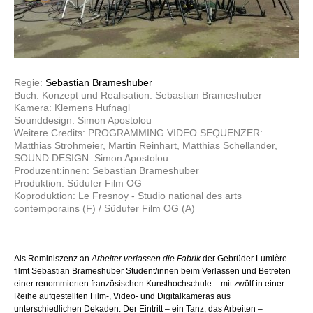
Regie:
Sebastian Brameshuber
Buch: Konzept und Realisation: Sebastian Brameshuber
Kamera: Klemens Hufnagl
Sounddesign: Simon Apostolou
Weitere Credits: PROGRAMMING VIDEO SEQUENZER:
Matthias Strohmeier, Martin Reinhart, Matthias Schellander,
SOUND DESIGN: Simon Apostolou
Produzent:innen: Sebastian Brameshuber
Produktion: Südufer Film OG
Koproduktion: Le Fresnoy - Studio national des arts
contemporains (F) / Südufer Film OG (A)
Als Reminiszenz an
Arbeiter verlassen die Fabrik
der Gebrüder Lumière
filmt Sebastian Brameshuber Student/innen beim Verlassen und Betreten
einer renommierten französischen Kunsthochschule – mit zwölf in einer
Reihe aufgestellten Film-, Video- und Digitalkameras aus
unterschiedlichen Dekaden. Der Eintritt – ein Tanz; das Arbeiten –