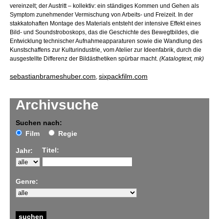
vereinzelt; der Austritt – kollektiv: ein ständiges Kommen und Gehen als
Symptom zunehmender Vermischung von Arbeits- und Freizeit. In der
stakkatohaften Montage des Materials entsteht der intensive Effekt eines
Bild- und Soundstroboskops, das die Geschichte des Bewegtbildes, die
Entwicklung technischer Aufnahmeapparaturen sowie die Wandlung des
Kunstschaffens zur Kulturindustrie, vom Atelier zur Ideenfabrik, durch die
ausgestellte Differenz der Bildästhetiken spürbar macht.
(Katalogtext, mk)
sebastianbrameshuber.com
sixpackfilm.com
,
Archivsuche
Suchen nach:
Film
Regie
Titel:
Jahr:
Genre: