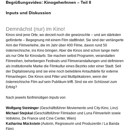
Begrüßungsvideo: KinogeherInnen – Teil II
Inputs und Diskussion
Demnächst (nur) im Kino!
Kinos sind jene Orte, wo derzeit noch die gewünschte – und am stärksten
geförderte – Begegnung mit einem Film stattfindet. Sie sind der verlängerte
Arm der Filmverleihe, die im Jahr über 400 Filme, davon rund 50
österreichische, ins Kino bringen. Aber die Kinos sind schon lange mehr
als nur Orte für Kinostarts: Sie machen selbst Programm, veranstalten
Filmreihen, beherbergen Festivals und Filmveranstaltungen und definieren
als institutionelle Marke die Filmkultur eines Bezirks oder einer Stadt. Seit
der Digitalisierung sind sie eine noch beliebtere Anlaufstelle für externe
Filmanliegen. Die Kinos sind Filter und Multiplikatoren, wenn der
österreichische Film auf sein Publikum trifft. Sind sie ein Schlüssel zum
Erfolg?
Nach jeweils fünfminütigen Inputs von
Wolfgang Steininger
(Geschäftsführer Moviemento und City-Kino, Linz)
Michael Stejskal
(Geschäftsführer Filmladen und Luna Filmverleih sowie
Votivkino, De France und Cine Center, Wien)
Katharina Mückstein
(Autorin, Regisseurin und Produzentin / La Banda
Film)