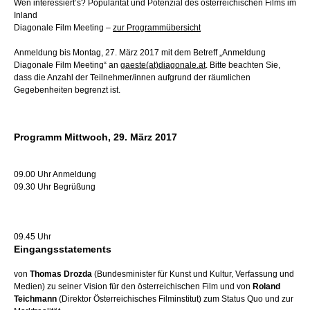
Wen interessiert’s? Popularität und Potenzial des österreichischen Films im
Inland
Diagonale Film Meeting –
zur Programmübersicht
Anmeldung bis Montag, 27. März 2017 mit dem Betreff „Anmeldung
Diagonale Film Meeting“ an
gaeste(at)diagonale.at
. Bitte beachten Sie,
dass die Anzahl der Teilnehmer/innen aufgrund der räumlichen
Gegebenheiten begrenzt ist.
Programm Mittwoch, 29. März 2017
09.00 Uhr Anmeldung
09.30 Uhr Begrüßung
09.45 Uhr
Eingangsstatements
von
Thomas Drozda
(Bundesminister für Kunst und Kultur, Verfassung und
Medien) zu seiner Vision für den österreichischen Film und von
Roland
Teichmann
(Direktor Österreichisches Filminstitut) zum Status Quo und zur