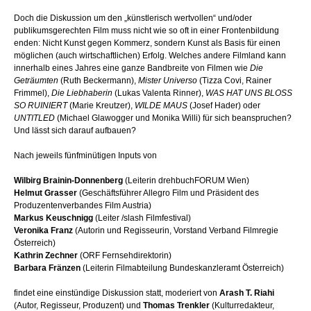
Doch die Diskussion um den „künstlerisch wertvollen“ und/oder
publikumsgerechten Film muss nicht wie so oft in einer Frontenbildung
enden: Nicht Kunst gegen Kommerz, sondern Kunst als Basis für einen
möglichen (auch wirtschaftlichen) Erfolg. Welches andere Filmland kann
innerhalb eines Jahres eine ganze Bandbreite von Filmen wie
Die
Geträumten
(Ruth Beckermann),
Mister Universo
(Tizza Covi, Rainer
Frimmel),
Die Liebhaberin
(Lukas Valenta Rinner),
WAS HAT UNS BLOSS
SO RUINIERT
(Marie Kreutzer),
WILDE MAUS
(Josef Hader) oder
UNTITLED
(Michael Glawogger und Monika Willi) für sich beanspruchen?
Und lässt sich darauf aufbauen?
Nach jeweils fünfminütigen Inputs von
Wilbirg Brainin-Donnenberg
(Leiterin drehbuchFORUM Wien)
Helmut Grasser
(Geschäftsführer Allegro Film und Präsident des
Produzentenverbandes Film Austria)
Markus Keuschnigg
(Leiter /slash Filmfestival)
Veronika Franz
(Autorin und Regisseurin, Vorstand Verband Filmregie
Österreich)
Kathrin Zechner
(ORF Fernsehdirektorin)
Barbara Fränzen
(Leiterin Filmabteilung Bundeskanzleramt Österreich)
findet eine einstündige Diskussion statt, moderiert von
Arash T. Riahi
(Autor, Regisseur, Produzent) und
Thomas Trenkler
(Kulturredakteur,