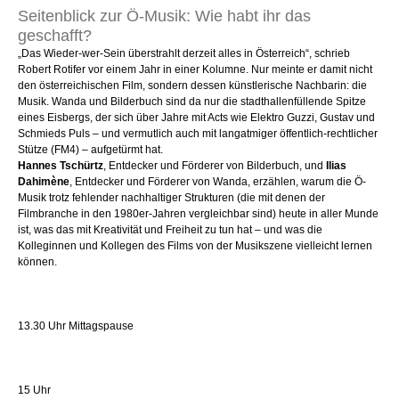
Seitenblick zur Ö-Musik: Wie habt ihr das
geschafft?
„Das Wieder-wer-Sein überstrahlt derzeit alles in Österreich“, schrieb
Robert Rotifer vor einem Jahr in einer Kolumne. Nur meinte er damit nicht
den österreichischen Film, sondern dessen künstlerische Nachbarin: die
Musik. Wanda und Bilderbuch sind da nur die stadthallenfüllende Spitze
eines Eisbergs, der sich über Jahre mit Acts wie Elektro Guzzi, Gustav und
Schmieds Puls – und vermutlich auch mit langatmiger öffentlich-rechtlicher
Stütze (FM4) – aufgetürmt hat.
Hannes Tschürtz
, Entdecker und Förderer von Bilderbuch, und
Ilias
Dahimène
, Entdecker und Förderer von Wanda, erzählen, warum die Ö-
Musik trotz fehlender nachhaltiger Strukturen (die mit denen der
Filmbranche in den 1980er-Jahren vergleichbar sind) heute in aller Munde
ist, was das mit Kreativität und Freiheit zu tun hat – und was die
Kolleginnen und Kollegen des Films von der Musikszene vielleicht lernen
können.
13.30 Uhr Mittagspause
15 Uhr