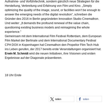
Aufnahme- und Vorführtechnik, sondern gänzlich neue Strategien für die
Herstellung, Verbreitung und Erfahrung von Film und Kino. „Simply
optimizing the quality of the image, sound, or facilities won’t be enough to
answer the emerging needs of the digital revolution“, schreiben die
Gründer des 2016 in Berlin gegründeten Innovation Studio Cinemathon.
Und weiter: „It demands the profound renewal of the value chain,
questioning existing business models and reimagining the whole
experience.”
Gemeinsam mit dem International Film Festival Rotterdam, dem European
Film Market der Berlinale und dem International Documentary Festival
CPH:DOX in Kopenhagen hat Cinemathon den Propellor Film Tech Hub
ins Leben gerufen, der 2017 bereits erste Veranstaltungen organisiert hat.
Erwin M. Schmidt
wird die neuen Initiativen, ihre Visionen und ersten
Ergebnisse auf der Diagonale präsentieren.
18 Uhr Ende
teilen
teilen