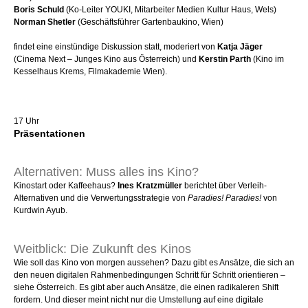
Boris Schuld
(Ko-Leiter YOUKI, Mitarbeiter Medien Kultur Haus, Wels)
Norman Shetler
(Geschäftsführer Gartenbaukino, Wien)
findet eine einstündige Diskussion statt, moderiert von
Katja Jäger
(Cinema Next – Junges Kino aus Österreich) und
Kerstin Parth
(Kino im
Kesselhaus Krems, Filmakademie Wien).
17 Uhr
Präsentationen
Alternativen: Muss alles ins Kino?
Kinostart oder Kaffeehaus?
Ines Kratzmüller
berichtet über Verleih-
Alternativen und die Verwertungsstrategie von
Paradies! Paradies!
von
Kurdwin Ayub.
Weitblick: Die Zukunft des Kinos
Wie soll das Kino von morgen aussehen? Dazu gibt es Ansätze, die sich an
den neuen digitalen Rahmenbedingungen Schritt für Schritt orientieren –
siehe Österreich. Es gibt aber auch Ansätze, die einen radikaleren Shift
fordern. Und dieser meint nicht nur die Umstellung auf eine digitale