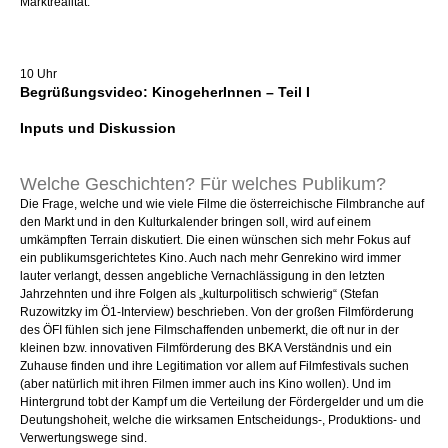
Marktrealität.
10 Uhr
Begrüßungsvideo: KinogeherInnen – Teil I
Inputs und Diskussion
Welche Geschichten? Für welches Publikum?
Die Frage, welche und wie viele Filme die österreichische Filmbranche auf
den Markt und in den Kulturkalender bringen soll, wird auf einem
umkämpften Terrain diskutiert. Die einen wünschen sich mehr Fokus auf
ein publikumsgerichtetes Kino. Auch nach mehr Genrekino wird immer
lauter verlangt, dessen angebliche Vernachlässigung in den letzten
Jahrzehnten und ihre Folgen als „kulturpolitisch schwierig“ (Stefan
Ruzowitzky im Ö1-Interview) beschrieben. Von der großen Filmförderung
des ÖFI fühlen sich jene Filmschaffenden unbemerkt, die oft nur in der
kleinen bzw. innovativen Filmförderung des BKA Verständnis und ein
Zuhause finden und ihre Legitimation vor allem auf Filmfestivals suchen
(aber natürlich mit ihren Filmen immer auch ins Kino wollen). Und im
Hintergrund tobt der Kampf um die Verteilung der Fördergelder und um die
Deutungshoheit, welche die wirksamen Entscheidungs-, Produktions- und
Verwertungswege sind.