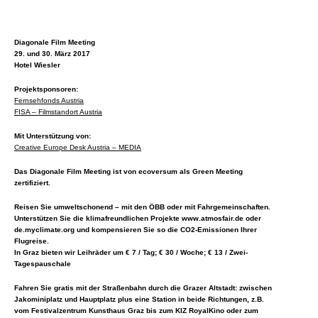
Diagonale Film Meeting
29. und 30. März 2017
Hotel Wiesler
Projektsponsoren:
Fernsehfonds Austria
FISA – Filmstandort Austria
Mit Unterstützung von:
Creative Europe Desk Austria – MEDIA
Das Diagonale Film Meeting ist von ecoversum als Green Meeting
zertifiziert.
Reisen Sie umweltschonend – mit den ÖBB oder mit Fahrgemeinschaften.
Unterstützen Sie die klimafreundlichen Projekte www.atmosfair.de oder
de.myclimate.org und kompensieren Sie so die CO2-Emissionen Ihrer
Flugreise.
In Graz bieten wir Leihräder um € 7 / Tag; € 30 / Woche; € 13 / Zwei-
Tagespauschale
Fahren Sie gratis mit der Straßenbahn durch die Grazer Altstadt: zwischen
Jakominiplatz und Hauptplatz plus eine Station in beide Richtungen, z.B.
vom Festivalzentrum Kunsthaus Graz bis zum KIZ RoyalKino oder zum