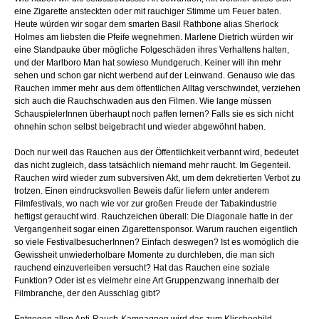
eine Zigarette ansteckten oder mit rauchiger Stimme um Feuer baten.
Heute würden wir sogar dem smarten Basil Rathbone alias Sherlock
Holmes am liebsten die Pfeife wegnehmen. Marlene Dietrich würden wir
eine Standpauke über mögliche Folgeschäden ihres Verhaltens halten,
und der Marlboro Man hat sowieso Mundgeruch. Keiner will ihn mehr
sehen und schon gar nicht werbend auf der Leinwand. Genauso wie das
Rauchen immer mehr aus dem öffentlichen Alltag verschwindet, verziehen
sich auch die Rauchschwaden aus den Filmen. Wie lange müssen
SchauspielerInnen überhaupt noch paffen lernen? Falls sie es sich nicht
ohnehin schon selbst beigebracht und wieder abgewöhnt haben.
Doch nur weil das Rauchen aus der Öffentlichkeit verbannt wird, bedeutet
das nicht zugleich, dass tatsächlich niemand mehr raucht. Im Gegenteil.
Rauchen wird wieder zum subversiven Akt, um dem dekretierten Verbot zu
trotzen. Einen eindrucksvollen Beweis dafür liefern unter anderem
Filmfestivals, wo nach wie vor zur großen Freude der Tabakindustrie
heftigst geraucht wird. Rauchzeichen überall: Die Diagonale hatte in der
Vergangenheit sogar einen Zigarettensponsor. Warum rauchen eigentlich
so viele FestivalbesucherInnen? Einfach deswegen? Ist es womöglich die
Gewissheit unwiederholbare Momente zu durchleben, die man sich
rauchend einzuverleiben versucht? Hat das Rauchen eine soziale
Funktion? Oder ist es vielmehr eine Art Gruppenzwang innerhalb der
Filmbranche, der den Ausschlag gibt?