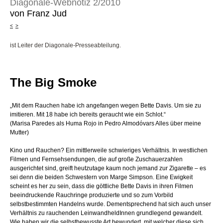
Diagonale-Webnotiz 2/2010
von Franz Jud
<
>
ist Leiter der Diagonale-Presseabteilung.
The Big Smoke
„Mit dem Rauchen habe ich angefangen wegen Bette Davis. Um sie zu
imitieren. Mit 18 habe ich bereits geraucht wie ein Schlot.“
(Marisa Paredes als Huma Rojo in Pedro Almodóvars Alles über meine
Mutter)
Kino und Rauchen? Ein mittlerweile schwieriges Verhältnis. In westlichen
Filmen und Fernsehsendungen, die auf große Zuschauerzahlen
ausgerichtet sind, greift heutzutage kaum noch jemand zur Zigarette – es
sei denn die beiden Schwestern von Marge Simpson. Eine Ewigkeit
scheint es her zu sein, dass die göttliche Bette Davis in ihren Filmen
beeindruckende Rauchringe produzierte und so zum Vorbild
selbstbestimmten Handelns wurde. Dementsprechend hat sich auch unser
Verhältnis zu rauchenden LeinwandheldInnen grundlegend gewandelt.
Wie haben wir die selbstbewusste Art bewundert, mit welcher diese sich