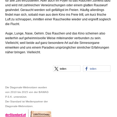
für alle Zeit einzustellen. Aber auch im Foyer ist das Rauchen zumeist tabu
und wird mit zahlreichen Verwünschungen oder einem glatten Rauswurf
geahndet. Geraucht werden soll gefälligst im Freien. Häufig allerdings
findet man sich, sobald man aus dem Kino ins Freie tritt, um kurz frische
Luft zu schnappen, inmitten einer Rauchwolke wieder und ergreift sogleich
die Flucht.
Auge, Lunge, Nase, Gehirn. Das Rauchen und das Kino scheinen also
weiterhin auf geheimnisvolle Weise miteinander verbunden zu sein.
Vielleicht, weil beide auf ganz besondere Art auf die Sinnesorgane
einwirken und uns einem Paradies ursprünglicher sinnlicher Erfahrungen
näher bringen. Vielleicht.
teilen
teilen
Die Diagonale-Webnotizen wurden
von 2010 bis 2015 von der BAWAG
P.S.K. unterstützt.
Der Standard ist Medienpartner der
Diagonale-Webnotizen.