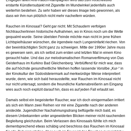
Entgegen allen Anti-Rauch-Kampagnen wird das zum Klischeebild
erstarrte Künstlersubjekt mit Zigarette im Mundwinkel jedenfalls auch
weiterhin bestehen. Zu sehr haben wir dieses Image lieb gewonnen, als
dass wir ihm nun plötzlich nicht mehr nacheifern würden.
Rauchen im Kinosaal? Geht gar nicht. Mit Schaudern verfolgen
NichtraucherInnen historische Aufnahmen, wo in Kinos noch um die Wette
gequalmt wurde. Seine übelsten Feinde möchte man nicht in jene frühen
Lichtspielhäuser wünschen, die irgendwie nach Lungeninfarkt riechen. Von
der beeinträchtigten Sicht ganz zu schweigen. Mitte der 1990er Jahre muss
es gewesen sein, als ich selbst zum ersten und letzten Mal in einem Kino
geraucht habe. Und das zur melodramatischen Romanverfilmung von Das
Geisterhaus im Kurkino Bad Gleichenberg. Verblüffend für mich war, dass
die auf höchste gesundheitliche Weihen hoffen lassende Vorsilbe „Kur-“ in
der Kinokultur der Südoststeiermark auf merkwürdige Weise interpretiert
wurde, denn, wie sich bald herausstellte, war Rauchen im Kinosaal nicht
nur nicht untersagt, sondern die freundliche Kartenabreißerin am Eingang
wies auch noch explizit darauf hin, dass es auf jeden Fall erlaubt sei.
Damals selbst ein begeisterter Raucher, war ich doch einigermaßen irritiert
als sich ein Mann zwei Reihen vor mir eine Zigarette nach der anderen
ansteckte. Jugendlicher Nachahmungsdrang beflügelte mich bald, es
diesem Unbekannten unter angewiderten Blicken meiner nicht rauchenden
Begleitung gleichzutun. Beim Verlassen des Kinosaals fühlte ich mich
dementsprechend etwas schäbig und beschloss das Rauchen im Kinosaal