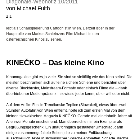
Diagonale-Webnotiz 10/2011
von Michael Fuith
<
>
lebt als Schauspieler und Cartoonist in Wien. Derzeit ist er in der
Hauptrolle von Markus Schleinzers Film Michael in den
österreichischen Kinos zu sehen.
KINEČKO – Das kleine Kino
Kinomagazine gibt es ja viele. Sie sind so vielfältig wie das Kino selbst. Die
meisten beschränken sich auf eine sichere Schiene und berichten über
diverse Blockbuster, Mainstream-Formate oder einfach Filme die – dank
übertriebener Medienpräsenz – sowieso jeder kennt, ob er will oder nicht.
Auf dem Artfilm Fest in Trenčianske Teplice (Slowakei), etwas über zwei
Stunden Autofahrt von Wien entfernt, hörte ich zum ersten Mal von dem
kleinen slowakischen Magazin KINEČKO. Gerade mal eineinhalb Jahre alt.
Alle zwei Monate erscheinend. Man überreichte mir ein Exemplar als
Begrüßungsgeschenk. Ein unaufdringlich gestalteter Umschlag, darin
einige zusammengefaltete Seiten, die zu meiner Enttäuschung
ausschließlich Texte in slowakischer Sprache enthielten. Schade, dachte