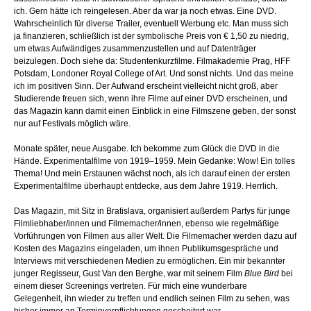
ich. Gern hätte ich reingelesen. Aber da war ja noch etwas. Eine DVD.
Wahrscheinlich für diverse Trailer, eventuell Werbung etc. Man muss sich
ja finanzieren, schließlich ist der symbolische Preis von € 1,50 zu niedrig,
um etwas Aufwändiges zusammenzustellen und auf Datenträger
beizulegen. Doch siehe da: Studentenkurzfilme. Filmakademie Prag, HFF
Potsdam, Londoner Royal College of Art. Und sonst nichts. Und das meine
ich im positiven Sinn. Der Aufwand erscheint vielleicht nicht groß, aber
Studierende freuen sich, wenn ihre Filme auf einer DVD erscheinen, und
das Magazin kann damit einen Einblick in eine Filmszene geben, der sonst
nur auf Festivals möglich wäre.
Monate später, neue Ausgabe. Ich bekomme zum Glück die DVD in die
Hände. Experimentalfilme von 1919–1959. Mein Gedanke: Wow! Ein tolles
Thema! Und mein Erstaunen wächst noch, als ich darauf einen der ersten
Experimentalfilme überhaupt entdecke, aus dem Jahre 1919. Herrlich.
Das Magazin, mit Sitz in Bratislava, organisiert außerdem Partys für junge
Filmliebhaber/innen und Filmemacher/innen, ebenso wie regelmäßige
Vorführungen von Filmen aus aller Welt. Die Filmemacher werden dazu auf
Kosten des Magazins eingeladen, um ihnen Publikumsgespräche und
Interviews mit verschiedenen Medien zu ermöglichen. Ein mir bekannter
junger Regisseur, Gust Van den Berghe, war mit seinem Film
Blue Bird
bei
einem dieser Screenings vertreten. Für mich eine wunderbare
Gelegenheit, ihn wieder zu treffen und endlich seinen Film zu sehen, was