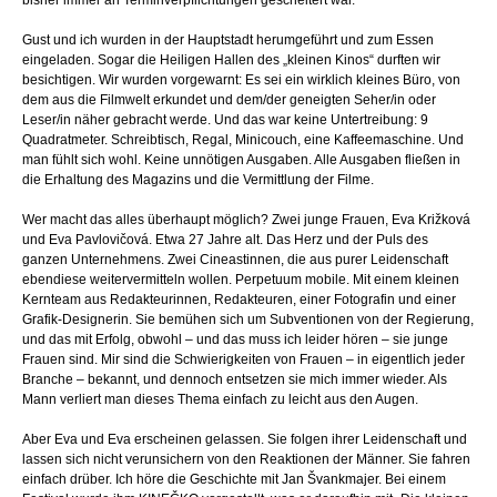
bisher immer an Terminverpflichtungen gescheitert war.
Gust und ich wurden in der Hauptstadt herumgeführt und zum Essen
eingeladen. Sogar die Heiligen Hallen des „kleinen Kinos“ durften wir
besichtigen. Wir wurden vorgewarnt: Es sei ein wirklich kleines Büro, von
dem aus die Filmwelt erkundet und dem/der geneigten Seher/in oder
Leser/in näher gebracht werde. Und das war keine Untertreibung: 9
Quadratmeter. Schreibtisch, Regal, Minicouch, eine Kaffeemaschine. Und
man fühlt sich wohl. Keine unnötigen Ausgaben. Alle Ausgaben fließen in
die Erhaltung des Magazins und die Vermittlung der Filme.
Wer macht das alles überhaupt möglich? Zwei junge Frauen, Eva Križková
und Eva Pavlovičová. Etwa 27 Jahre alt. Das Herz und der Puls des
ganzen Unternehmens. Zwei Cineastinnen, die aus purer Leidenschaft
ebendiese weitervermitteln wollen. Perpetuum mobile. Mit einem kleinen
Kernteam aus Redakteurinnen, Redakteuren, einer Fotografin und einer
Grafik-Designerin. Sie bemühen sich um Subventionen von der Regierung,
und das mit Erfolg, obwohl – und das muss ich leider hören – sie junge
Frauen sind. Mir sind die Schwierigkeiten von Frauen – in eigentlich jeder
Branche – bekannt, und dennoch entsetzen sie mich immer wieder. Als
Mann verliert man dieses Thema einfach zu leicht aus den Augen.
Aber Eva und Eva erscheinen gelassen. Sie folgen ihrer Leidenschaft und
lassen sich nicht verunsichern von den Reaktionen der Männer. Sie fahren
einfach drüber. Ich höre die Geschichte mit Jan Švankmajer. Bei einem