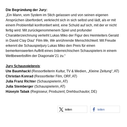
Die Begründung der Jury:
„Ein Mann, vom System im Stich gelassen und von seinen eigenen
Ansprüchen überfordert, verkriecht sich in sich selbst und lädt, als er mit
einem Problemfall konfrontiert wird, eine Schuld auf sich, mit der er nicht
fertig wird. Mit zurückgenommenem Spiel und profunder
Charakterzeichnung verleiht Lukas Miko der Figur des Heimleiters Gerald
in David Clay Diaz’ Film
Me, We
anrührende Menschlichkeit. Mit Freude
erkennt die Schauspieljury Lukas Miko den Preis für einen
bemerkenswerten Auftritt eines österreichischen Schauspielers in einem
Wettbewerbsfilm der Diagonale’21 zu.“
Jury Schauspielpreis
:
Ute Baumhackl
(Ressortleiterin Kultur, TV & Medien, „Kleine Zeitung“, AT)
Christian Konrad
(Ressortleiter Film, ORF, AT)
Julia Franz Richter
(Schauspielerin, AT)
Julia Stemberger
(Schauspielerin, AT)
Hüseyin Tabak
(Regisseur, Produzent, Drehbuchautor, DE)
teilen
teilen