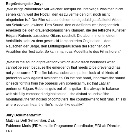
Begründung der Jury:
„Wie klingt Prävention? Auf welcher Tonspur ist unterwegs, was man nicht
sehen kann, weil der Notfall, den es zu vermeiden gilt, noch nicht
eingetreten ist? Der Film schaut nüchtern und geduldig auf allerlei Arbeit
am Schutz vor Lawinen. Den Sound, den er dafür braucht, borgt er sich
einerseits bei den dräuend-sphärischen Klängen, die der lettische Künstler
Edgars Rubenis aus seiner Gitarre rausholt. Die aber immer in einem
Verhältnis steht zu dem geschickt komponierten Originalton – dem
Rauschen der Berge, den Lüftungsgeräuschen der Rechner, dem
Anzählen der Testläufe. So kann man das Modellhafte des Films hören.“
„What is the sound of prevention? Which audio track forebodes what
cannot be seen because the emergency that needs to be prevented has
not yet occurred? The film takes a sober and patient look at all kinds of
protection work against avalanches. On the one hand, it borrows the sound
it needs for this from the oppressively spherical music that Latvian
performer Edgars Rubenis gets out of his guitar: It is always in balance
with skilfully composed original sound – the distant sounds of the
mountains, the fan noises of computers, the countdowns to test runs. This is
where you can hear the film’s model-like quality.“
Jury Dokumentarfilm
:
Matthias Dell (Filmkritiker, DE),
Fabienne Moris (FIDMarseille Programme Coordinator, FIDLab Director,
FR)