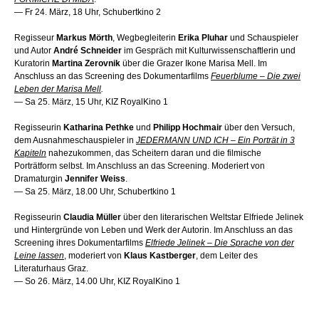
— Fr 24. März, 18 Uhr, Schubertkino 2
Regisseur
Markus Mörth
, Wegbeglei
terin
Erika Pluhar
und Schauspie
ler
und Autor
André Schneider
im Gespräch
mit Kulturwissenschaftlerin
und
Kuratorin
Martina Zerovnik
über die Grazer Ikone Marisa Mell. Im
An
schluss an das Screening des Doku
mentarfilms
Feuerblume – Die zwei
Leben der Marisa Mell
.
—
Sa 25. März, 15 Uhr, KIZ RoyalKino 1
Regisseurin
Katharina Pethke
und
Philipp Hochmair
über den Ver
such,
dem Ausnahmeschauspieler
in
JEDERMANN UND ICH – Ein Port
rät in 3
Kapiteln
nahezukommen,
das Scheitern daran und die filmische
Porträtform selbst. Im Anschluss
an das Screening. Moderiert von
Dra
maturgin
Jennifer Weiss
.
—
Sa 25. März, 18.00 Uhr, Schubertkino 1
Regisseurin
Claudia Müller
über den
literarischen Weltstar Elfriede Jelinek
und Hintergründe von Leben und
Werk der Autorin. Im Anschluss an das
Screening ihres Dokumentarfilms
Elfriede Jelinek – Die Sprache von
der
Leine lassen
, moderiert von
Klaus
Kastberger
, dem Leiter des
Literaturhaus Graz.
— So 26. März, 14.00 Uhr, KIZ RoyalKino 1