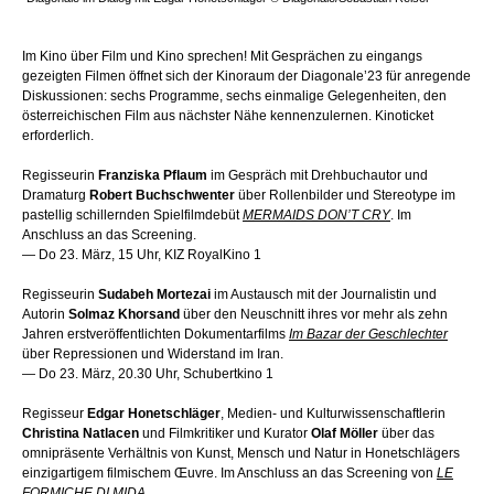
Im Kino über Film und Kino sprechen! Mit Gesprächen zu eingangs
gezeigten Filmen öffnet sich der Kinoraum der Diagonale’23 für anregende
Diskussionen: sechs Programme, sechs einmalige Gelegenheiten, den
österreichischen Film aus nächster Nähe kennenzulernen. Kinoticket
erforderlich.
Regisseurin
Franziska Pflaum
im Gespräch mit Drehbuch
autor und
Dramaturg
Robert Buchschwenter
über Rollenbilder
und Stereotype im
pastellig schillernden Spielfilmdebüt
MERMAIDS DON’T CRY
. Im
Anschluss an das Screening.
— Do 23. März, 15 Uhr, KIZ RoyalKino 1
Regisseurin
Sudabeh Mortezai
im Austausch mit der Journalistin und
Autorin
Solmaz Khorsand
über den Neuschnitt ihres vor mehr als zehn
Jahren erstveröffentlichten Dokumentarfilms
Im Bazar der
Geschlechter
über Repressionen
und Widerstand im Iran.
— Do 23. März, 20.30 Uhr, Schubertkino 1
Regisseur
Edgar Honetschläger
,
Medien- und Kulturwissenschaft
ler
in
Christina Natlacen
und Filmkritiker
und Kurator
Olaf Möller
über das
omnipräsente Verhältnis von Kunst,
Mensch und Natur in Honetschlägers
einzigartigem filmischem Œuvre.
Im Anschluss an das Screening von
LE
FORMICHE DI MIDA
.