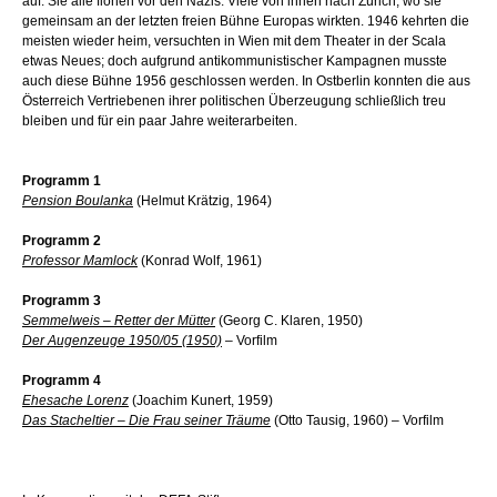
auf. Sie alle flohen vor den Nazis. Viele von ihnen nach Zürich, wo sie
gemeinsam an der letzten freien Bühne Europas wirkten. 1946 kehrten die
meisten wieder heim, versuchten in Wien mit dem Theater in der Scala
etwas Neues; doch aufgrund antikommunistischer Kampagnen musste
auch diese Bühne 1956 geschlossen werden. In Ostberlin konnten die aus
Österreich Vertriebenen ihrer politischen Überzeugung schließlich treu
bleiben und für ein paar Jahre weiterarbeiten.
Programm 1
Pension Boulanka
(Helmut Krätzig, 1964)
Programm 2
Professor Mamlock
(Konrad Wolf, 1961)
Programm 3
Semmelweis – Retter der Mütter
(Georg C. Klaren, 1950)
Der Augenzeuge 1950/05 (1950)
– Vorfilm
Programm 4
Ehesache Lorenz
(Joachim Kunert, 1959)
Das Stacheltier – Die Frau seiner Träume
(Otto Tausig, 1960) – Vorfilm