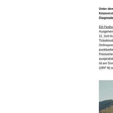
Unter de
Kinovorst
Diagonale
Ein Festiv
Ausgehend
11. Juni k
Ticketmod
Onlinepre
punktuelle
Preisverl
ausgestrah
ist am So
(ORF III)