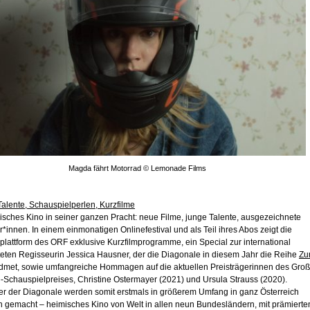
Magda fährt Motorrad © Lemonade Films
Talente, Schauspielperlen, Kurzfilme
isches Kino in seiner ganzen Pracht: neue Filme, junge Talente, ausgezeichnete
r*innen. In einem einmonatigen Onlinefestival und als Teil ihres Abos zeigt die
lattform des ORF exklusive Kurzfilmprogramme, ein Special zur international
teten Regisseurin Jessica Hausner, der die Diagonale in diesem Jahr die Reihe
Zu
dmet, sowie umfangreiche Hommagen auf die aktuellen Preisträgerinnen des Gro
-Schauspielpreises, Christine Ostermayer (2021) und Ursula Strauss (2020).
ter der Diagonale werden somit erstmals in größerem Umfang in ganz Österreich
h gemacht – heimisches Kino von Welt in allen neun Bundesländern, mit prämierte