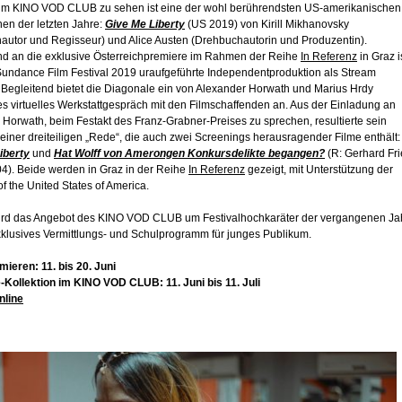
 im KINO VOD CLUB zu sehen ist eine der wohl berührendsten US-amerikanischen
en der letzten Jahre:
Give Me Liberty
(US 2019) von Kirill Mikhanovsky
autor und Regisseur) und Alice Austen (Drehbuchautorin und Produzentin).
d an die exklusive Österreichpremiere im Rahmen der Reihe
In Referenz
in Graz i
Sundance Film Festival 2019 uraufgeführte Independentproduktion als Stream
. Begleitend bietet die Diagonale ein von Alexander Horwath und Marius Hrdy
s virtuelles Werkstattgespräch mit den Filmschaffenden an. Aus der Einladung an
Horwath, beim Festakt des Franz-Grabner-Preises zu sprechen, resultierte sein
iner dreiteiligen „Rede“, die auch zwei Screenings herausragender Filme enthält:
iberty
und
Hat Wolff von Amerongen Konkursdelikte begangen?
(R: Gerhard Fri
4). Beide werden in Graz in der Reihe
In Referenz
gezeigt, mit Unterstützung der
 the United States of America.
ird das Angebot des KINO VOD CLUB um Festivalhochkaräter der vergangenen Ja
xklusives Vermittlungs- und Schulprogramm für junges Publikum.
mieren: 11. bis 20. Juni
-Kollektion im KINO VOD CLUB: 11. Juni bis 11. Juli
nline