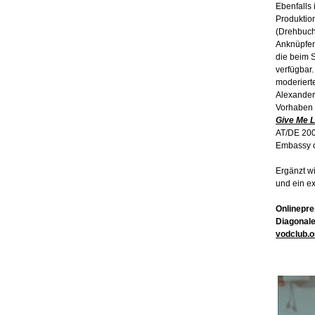
Ebenfalls
Produktion
(Drehbuch
Anknüpfen
die beim 
verfügbar
moderierte
Alexander 
Vorhaben e
Give Me L
AT/DE 200
Embassy of
Ergänzt w
und ein e
Onlinepre
Diagonale
vodclub.o