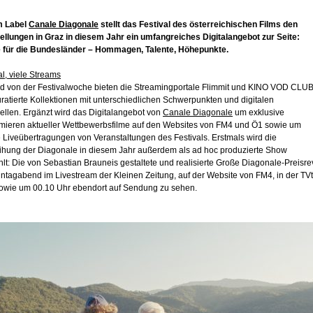
m Label
Canale Diagonale
stellt das Festival des österreichischen Films den
ellungen in Graz in diesem Jahr ein umfangreiches Digitalangebot zur Seite:
 für die Bundesländer – Hommagen, Talente, Höhepunkte.
al, viele Streams
 von der Festivalwoche bieten die Streamingportale Flimmit und KINO VOD CLU
uratierte Kollektionen mit unterschiedlichen Schwerpunkten und digitalen
ellen. Ergänzt wird das Digitalangebot von
Canale Diagonale
um exklusive
mieren aktueller Wettbewerbsfilme auf den Websites von FM4 und Ö1 sowie um
 Liveübertragungen von Veranstaltungen des Festivals. Erstmals wird die
eihung der Diagonale in diesem Jahr außerdem als ad hoc produzierte Show
lt: Die von Sebastian Brauneis gestaltete und realisierte Große Diagonale-Preisr
nntagabend im Livestream der Kleinen Zeitung, auf der Website von FM4, in der TV
 sowie um 00.10 Uhr ebendort auf Sendung zu sehen.