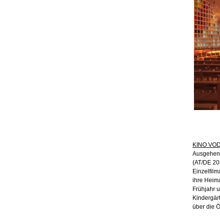
KINO VOD 
Ausgehend
(AT/DE 20
Einzelfilm
ihre Heima
Frühjahr u
Kindergärt
über die 