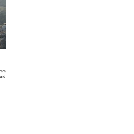
ramm
 und