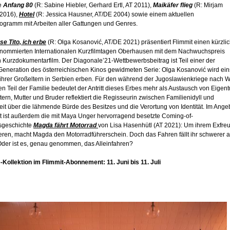
e
Anfang 80
(R: Sabine Hiebler, Gerhard Ertl, AT 2011),
Maikäfer flieg
(R: Mirjam
 2016),
Hotel
(R: Jessica Hausner, AT/DE 2004) sowie einem aktuellen
rogramm mit Arbeiten aller Gattungen und Genres.
e Tito, ich erbe
(R: Olga Kosanović, AT/DE 2021) präsentiert Flimmit einen kürzli
enommierten Internationalen Kurzfilmtagen Oberhausen mit dem Nachwuchspreis
 Kurzdokumentarfilm. Der Diagonale’21-Wettbewerbsbeitrag ist Teil einer der
Generation des österreichischen Kinos gewidmeten Serie: Olga Kosanović wird ein
ihrer Großeltern in Serbien erben. Für den während der Jugoslawienkriege nach 
en Teil der Familie bedeutet der Antritt dieses Erbes mehr als Austausch von Eigen
tern, Mutter und Bruder reflektiert die Regisseurin zwischen Familienidyll und
it über die lähmende Bürde des Besitzes und die Verortung von Identität. Im Ange
t ist außerdem die mit Maya Unger hervorragend besetzte Coming-of-
sgeschichte
Magda fährt Motorrad
von Lisa Hasenhütl (AT 2021): Um ihrem Exfre
eren, macht Magda den Motorradführerschein. Doch das Fahren fällt ihr schwerer a
Oder ist es, genau genommen, das Alleinfahren?
-Kollektion im Flimmit-Abonnement: 11. Juni bis 11. Juli