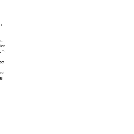
ch
st
Wien
tum.
bot
und
ls