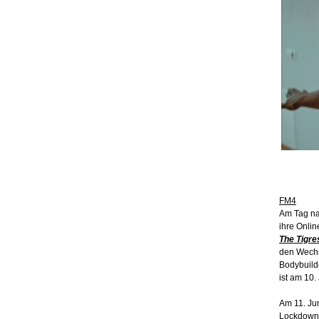
FM4
Am Tag nac
ihre Onlin
The Tigre
den Wechs
Bodybuilde
ist am 10.
Am 11. Jun
Lockdowne