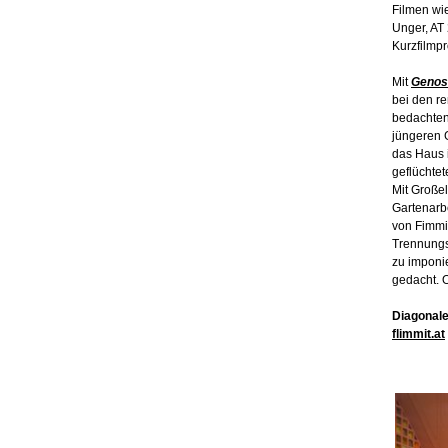
Filmen wi
Unger, AT
Kurzfilmp
Mit
Genoss
bei den r
bedachten
jüngeren 
das Haus 
geflüchtet
Mit Großel
Gartenarbe
von Fimmi
Trennung
zu imponi
gedacht. 
Diagonale
flimmit.at