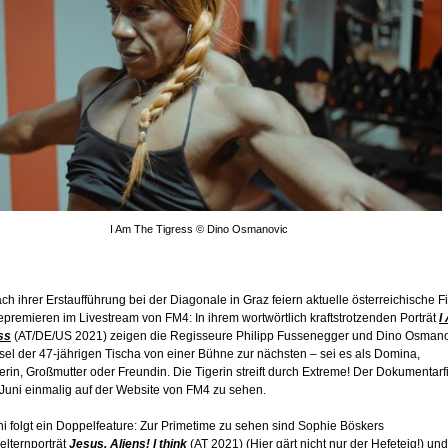
I Am The Tigress © Dino Osmanovic
h ihrer Erstaufführung bei der Diagonale in Graz feiern aktuelle österreichische F
epremieren im Livestream von FM4: In ihrem wortwörtlich kraftstrotzenden Porträt
I
ss
(AT/DE/US 2021) zeigen die Regisseure Philipp Fussenegger und Dino Osman
el der 47-jährigen Tischa von einer Bühne zur nächsten – sei es als Domina,
rin, Großmutter oder Freundin. Die Tigerin streift durch Extreme! Der Dokumentarf
 Juni einmalig auf der Website von FM4 zu sehen.
i folgt ein Doppelfeature: Zur Primetime zu sehen sind Sophie Böskers
lternporträt
Jesus, Aliens! I think
(AT 2021) (Hier gärt nicht nur der Hefeteig!) und