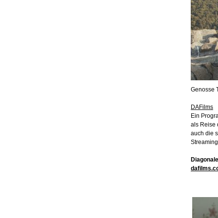
Genosse T
DAFilms
Ein Progr
als Reise
auch die s
Streaming
Diagonale-
dafilms.