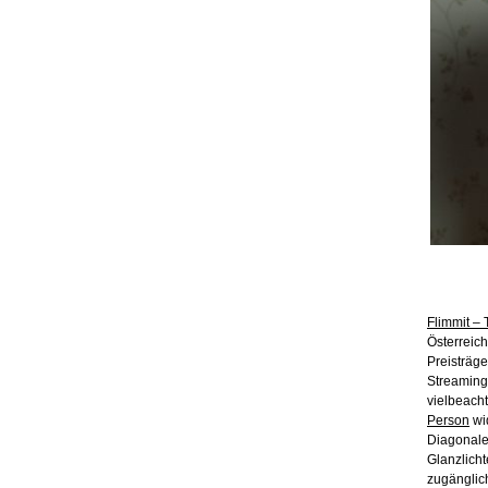
Flimmit – 
Österreich
Preisträge
Streamingp
vielbeach
Person
wi
Diagonale
Glanzlich
zugänglic