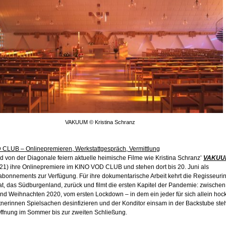
VAKUUM © Kristina Schranz
CLUB – Onlinepremieren, Werkstattgespräch, Vermittlung
 von der Diagonale feiern aktuelle heimische Filme wie Kristina Schranz’
VAKUU
21) ihre Onlinepremiere im KINO VOD CLUB und stehen dort bis 20. Juni als
abonnements zur Verfügung. Für ihre dokumentarische Arbeit kehrt die Regisseurin
t, das Südburgenland, zurück und filmt die ersten Kapitel der Pandemie: zwischen
nd Weihnachten 2020, vom ersten Lockdown – in dem ein jeder für sich allein hock
nerinnen Spielsachen desinfizieren und der Konditor einsam in der Backstube steh
Öffnung im Sommer bis zur zweiten Schließung.