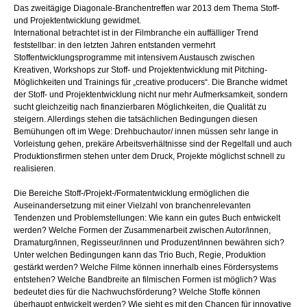
Das zweitägige Diagonale-Branchentreffen war 2013 dem Thema Stoff-
und Projektentwicklung gewidmet.
International betrachtet ist in der Filmbranche ein auffälliger Trend
feststellbar: in den letzten Jahren entstanden vermehrt
Stoffentwicklungsprogramme mit intensivem Austausch zwischen
Kreativen, Workshops zur Stoff- und Projektentwicklung mit Pitching-
Möglichkeiten und Trainings für „creative producers“. Die Branche widmet
der Stoff- und Projektentwicklung nicht nur mehr Aufmerksamkeit, sondern
sucht gleichzeitig nach finanzierbaren Möglichkeiten, die Qualität zu
steigern. Allerdings stehen die tatsächlichen Bedingungen diesen
Bemühungen oft im Wege: Drehbuchautor/ innen müssen sehr lange in
Vorleistung gehen, prekäre Arbeitsverhältnisse sind der Regelfall und auch
Produktionsfirmen stehen unter dem Druck, Projekte möglichst schnell zu
realisieren.
Die Bereiche Stoff-/Projekt-/Formatentwicklung ermöglichen die
Auseinandersetzung mit einer Vielzahl von branchenrelevanten
Tendenzen und Problemstellungen: Wie kann ein gutes Buch entwickelt
werden? Welche Formen der Zusammenarbeit zwischen Autor/innen,
Dramaturg/innen, Regisseur/innen und Produzent/innen bewähren sich?
Unter welchen Bedingungen kann das Trio Buch, Regie, Produktion
gestärkt werden? Welche Filme können innerhalb eines Fördersystems
entstehen? Welche Bandbreite an filmischen Formen ist möglich? Was
bedeutet dies für die Nachwuchsförderung? Welche Stoffe können
überhaupt entwickelt werden? Wie sieht es mit den Chancen für innovative