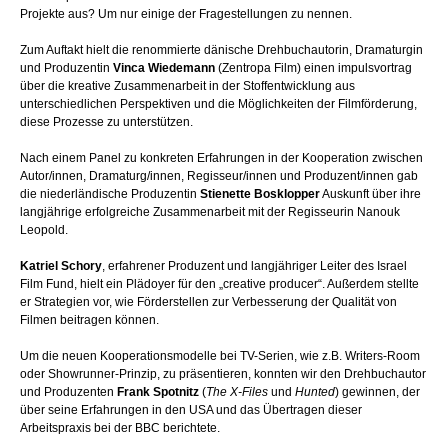
Projekte aus? Um nur einige der Fragestellungen zu nennen.
Zum Auftakt hielt die renommierte dänische Drehbuchautorin, Dramaturgin
und Produzentin
Vinca Wiedemann
(Zentropa Film) einen impulsvortrag
über die kreative Zusammenarbeit in der Stoffentwicklung aus
unterschiedlichen Perspektiven und die Möglichkeiten der Filmförderung,
diese Prozesse zu unterstützen.
Nach einem Panel zu konkreten Erfahrungen in der Kooperation zwischen
Autor/innen, Dramaturg/innen, Regisseur/innen und Produzent/innen gab
die niederländische Produzentin
Stienette Bosklopper
Auskunft über ihre
langjährige erfolgreiche Zusammenarbeit mit der Regisseurin Nanouk
Leopold.
Katriel Schory
, erfahrener Produzent und langjähriger Leiter des Israel
Film Fund, hielt ein Plädoyer für den „creative producer“. Außerdem stellte
er Strategien vor, wie Förderstellen zur Verbesserung der Qualität von
Filmen beitragen können.
Um die neuen Kooperationsmodelle bei TV-Serien, wie z.B. Writers-Room
oder Showrunner-Prinzip, zu präsentieren, konnten wir den Drehbuchautor
und Produzenten
Frank Spotnitz
(
The X-Files
und
Hunted
) gewinnen, der
über seine Erfahrungen in den USA und das Übertragen dieser
Arbeitspraxis bei der BBC berichtete.