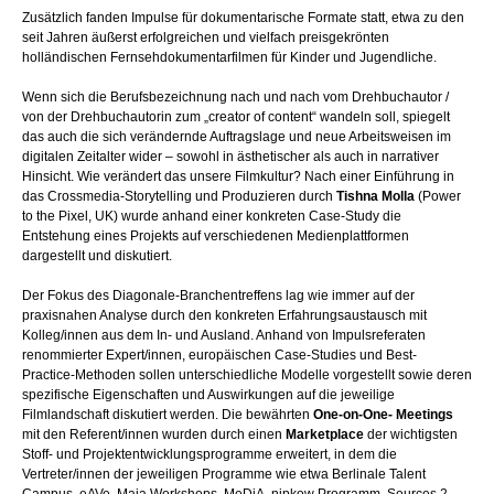
Zusätzlich fanden Impulse für dokumentarische Formate statt, etwa zu den
seit Jahren äußerst erfolgreichen und vielfach preisgekrönten
holländischen Fernsehdokumentarfilmen für Kinder und Jugendliche.
Wenn sich die Berufsbezeichnung nach und nach vom Drehbuchautor /
von der Drehbuchautorin zum „creator of content“ wandeln soll, spiegelt
das auch die sich verändernde Auftragslage und neue Arbeitsweisen im
digitalen Zeitalter wider – sowohl in ästhetischer als auch in narrativer
Hinsicht. Wie verändert das unsere Filmkultur? Nach einer Einführung in
das Crossmedia-Storytelling und Produzieren durch
Tishna Molla
(Power
to the Pixel, UK) wurde anhand einer konkreten Case-Study die
Entstehung eines Projekts auf verschiedenen Medienplattformen
dargestellt und diskutiert.
Der Fokus des Diagonale-Branchentreffens lag wie immer auf der
praxisnahen Analyse durch den konkreten Erfahrungsaustausch mit
Kolleg/innen aus dem In- und Ausland. Anhand von Impulsreferaten
renommierter Expert/innen, europäischen Case-Studies und Best-
Practice-Methoden sollen unterschiedliche Modelle vorgestellt sowie deren
spezifische Eigenschaften und Auswirkungen auf die jeweilige
Filmlandschaft diskutiert werden. Die bewährten
One-on-One- Meetings
mit den Referent/innen wurden durch einen
Marketplace
der wichtigsten
Stoff- und Projektentwicklungsprogramme erweitert, in dem die
Vertreter/innen der jeweiligen Programme wie etwa Berlinale Talent