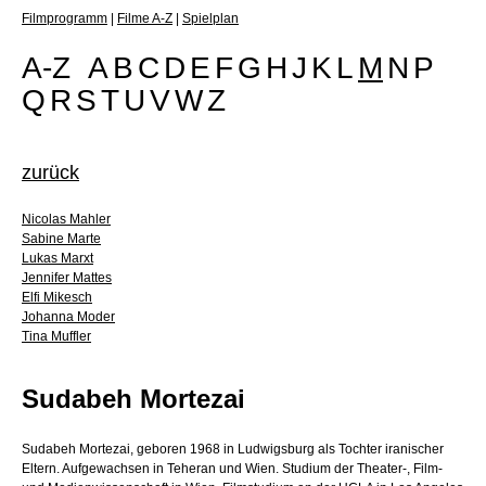
Filmprogramm
|
Filme A-Z
|
Spielplan
A-Z
A
B
C
D
E
F
G
H
J
K
L
M
N
P
Q
R
S
T
U
V
W
Z
zurück
Nicolas Mahler
Sabine Marte
Lukas Marxt
Jennifer Mattes
Elfi Mikesch
Johanna Moder
Tina Muffler
Sudabeh Mortezai
Sudabeh Mortezai, geboren 1968 in Ludwigsburg als Tochter iranischer
Eltern. Aufgewachsen in Teheran und Wien. Studium der Theater-, Film-