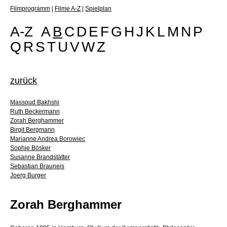
Filmprogramm
|
Filme A-Z
|
Spielplan
A-Z
A
B
C
D
E
F
G
H
J
K
L
M
N
P
Q
R
S
T
U
V
W
Z
zurück
Massoud Bakhshi
Ruth Beckermann
Zorah Berghammer
Birgit Bergmann
Marianne Andrea Borowiec
Sophie Bösker
Susanne Brandstätter
Sebastian Brauneis
Joerg Burger
Zorah Berghammer