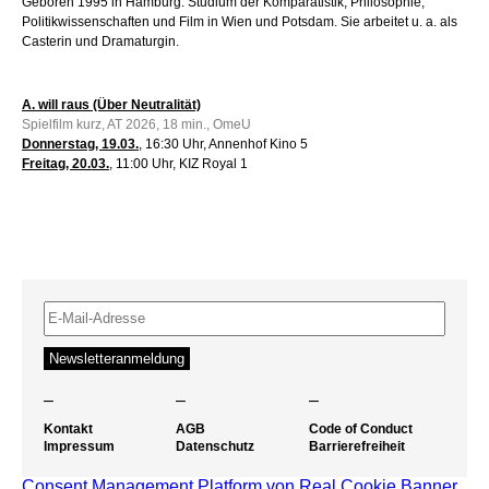
Geboren 1995 in Hamburg. Studium der Komparatistik, Philosophie,
Politikwissenschaften und Film in Wien und Potsdam. Sie arbeitet u. a. als
Casterin und Dramaturgin.
A. will raus (Über Neutralität)
Spielfilm kurz, AT 2026, 18 min., OmeU
Donnerstag, 19.03.
, 16:30 Uhr, Annenhof Kino 5
Freitag, 20.03.
, 11:00 Uhr, KIZ Royal 1
–
–
–
Kontakt
AGB
Code of Conduct
Impressum
Datenschutz
Barrierefreiheit
Consent Management Platform von Real Cookie Banner