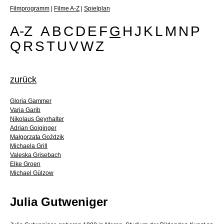
Filmprogramm
|
Filme A-Z
|
Spielplan
A-Z
A
B
C
D
E
F
G
H
J
K
L
M
N
P
Q
R
S
T
U
V
W
Z
zurück
Gloria Gammer
Varia Garib
Nikolaus Geyrhalter
Adrian Goiginger
Małgorzata Goździk
Michaela Grill
Valeska Grisebach
Elke Groen
Michael Gülzow
Julia Gutweniger