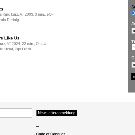
S
rs
s Kino kurz, AT 2003, 3 min., eOF
rola Dertnig
J
rs Like Us
Ti
kurz, AT 2024, 22 min., OmeU
x Krisai, Pipi Fröstl
G
–
Code of Conduct