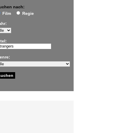
uchen nach:
Film
Regie
ahr:
tel:
enre: