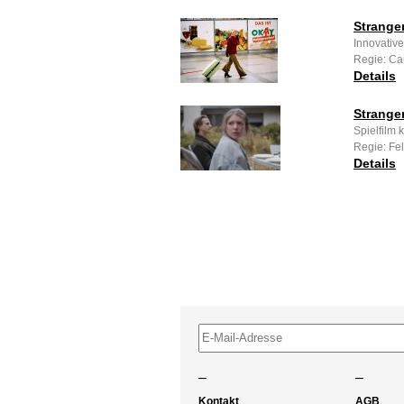
Strange
Innovative
Regie: Ca
Details
Strange
Spielfilm 
Regie: Feli
Details
–
–
Kontakt
AGB