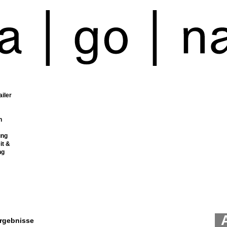
ailer
n
ung
it &
ng
rgebnisse