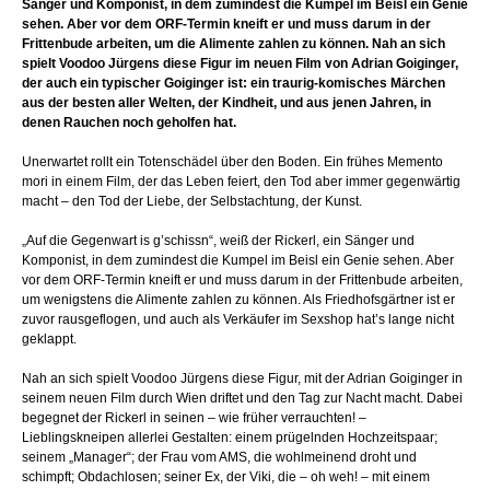
Sänger und Komponist, in dem zumindest die Kumpel im Beisl ein Genie
sehen. Aber vor dem ORF-Termin kneift er und muss darum in der
Frittenbude arbeiten, um die Alimente zahlen zu können. Nah an sich
spielt Voodoo Jürgens diese Figur im neuen Film von Adrian Goiginger,
der auch ein typischer Goiginger ist: ein traurig-komisches Märchen
aus der besten aller Welten, der Kindheit, und aus jenen Jahren, in
denen Rauchen noch geholfen hat.
Unerwartet rollt ein Totenschädel über den Boden. Ein frühes Memento
mori in einem Film, der das Leben feiert, den Tod aber immer gegenwärtig
macht – den Tod der Liebe, der Selbstachtung, der Kunst.
„Auf die Gegenwart is g’schissn“, weiß der Rickerl, ein Sänger und
Komponist, in dem zumindest die Kumpel im Beisl ein Genie sehen. Aber
vor dem ORF-Termin kneift er und muss darum in der Frittenbude arbeiten,
um wenigstens die Alimente zahlen zu können. Als Friedhofsgärtner ist er
zuvor rausgeflogen, und auch als Verkäufer im Sexshop hat’s lange nicht
geklappt.
Nah an sich spielt Voodoo Jürgens diese Figur, mit der Adrian Goiginger in
seinem neuen Film durch Wien driftet und den Tag zur Nacht macht. Dabei
begegnet der Rickerl in seinen – wie früher verrauchten! –
Lieblingskneipen allerlei Gestalten: einem prügelnden Hochzeitspaar;
seinem „Manager“; der Frau vom AMS, die wohlmeinend droht und
schimpft; Obdachlosen; seiner Ex, der Viki, die – oh weh! – mit einem