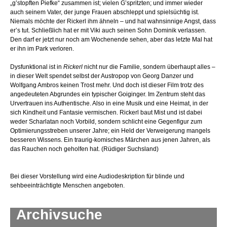
„g’stopften Piefke“ zusammen ist; vielen G’spritzten; und immer wieder
auch seinem Vater, der junge Frauen abschleppt und spielsüchtig ist.
Niemals möchte der Rickerl ihm ähneln – und hat wahnsinnige Angst, dass
er’s tut. Schließlich hat er mit Viki auch seinen Sohn Dominik verlassen.
Den darf er jetzt nur noch am Wochenende sehen, aber das letzte Mal hat
er ihn im Park verloren.
Dysfunktional ist in
Rickerl
nicht nur die Familie, sondern überhaupt alles –
in dieser Welt spendet selbst der Austropop von Georg Danzer und
Wolfgang Ambros keinen Trost mehr. Und doch ist dieser Film trotz des
angedeuteten Abgrundes ein typischer Goiginger. Im Zentrum steht das
Urvertrauen ins Authentische. Also in eine Musik und eine Heimat, in der
sich Kindheit und Fantasie vermischen. Rickerl baut Mist und ist dabei
weder Scharlatan noch Vorbild, sondern schlicht eine Gegenfigur zum
Optimierungsstreben unserer Jahre; ein Held der Verweigerung mangels
besseren Wissens. Ein traurig-komisches Märchen aus jenen Jahren, als
das Rauchen noch geholfen hat. (Rüdiger Suchsland)
Bei dieser Vorstellung wird eine Audiodeskription für blinde und
sehbeeinträchtigte Menschen angeboten.
Archivsuche