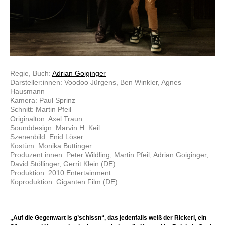
Regie, Buch:
Adrian Goiginger
Darsteller:innen: Voodoo Jürgens, Ben Winkler, Agnes
Hausmann
Kamera: Paul Sprinz
Schnitt: Martin Pfeil
Originalton: Axel Traun
Sounddesign: Marvin H. Keil
Szenenbild: Enid Löser
Kostüm: Monika Buttinger
Produzent:innen: Peter Wildling, Martin Pfeil, Adrian Goiginger,
David Stöllinger, Gerrit Klein (DE)
Produktion: 2010 Entertainment
Koproduktion: Giganten Film (DE)
„Auf die Gegenwart is g’schissn“, das jedenfalls weiß der Rickerl, ein