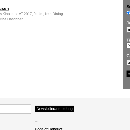
S
usen
s Kino kurz, AT 2017, 9 min., kein Dialog
trina Daschner
J
Ti
G
–
Code of Conduct