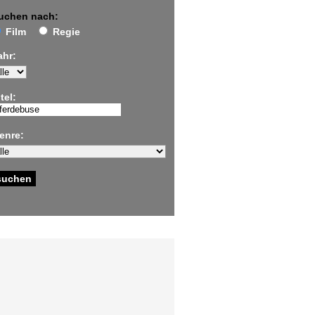
uchen nach:
Film
Regie
ahr:
tel:
enre: