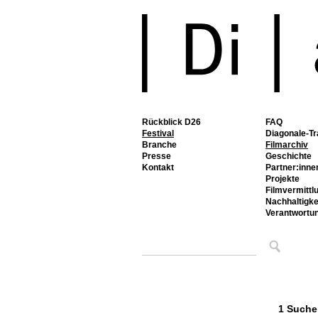
Rückblick D26
FAQ
Festival
Diagonale-Tr
Branche
Filmarchiv
Presse
Geschichte
Kontakt
Partner:inne
Projekte
Filmvermittl
Nachhaltigke
Verantwortu
1 Suche