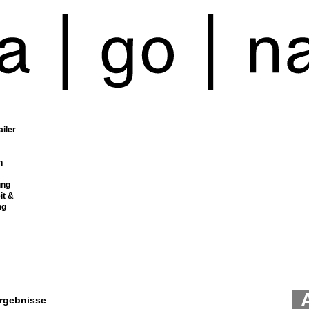
ailer
n
ung
it &
ng
rgebnisse