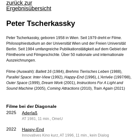
zurück zur
Ergebnisübersicht
Peter Tscherkassky
Peter Tscherkassky, geboren 1958 in Wien. Seit 1979 dreht er Filme.
Philosophiestudium an der Universität Wien und der Freien Universität
Berlin. Seit 1984 umfangreiche Publikationstätigkeit auf dem Gebiet der
Filmtheorie und Filmgeschichte. Über 50 nationale und internationale
Auszeichnungen.
Filme (Auswahl):
Ballett 16
(1984),
Brehms Tierisches Leben
(1988),
Parallel Space: Inter-View
(1992),
Happy-End
(1996),
L'Arrivée
(1997/98),
Outer Space
(1999),
Dream Work
(2001),
Instructions For A Light and
Sound Machine
(2005),
Coming Attractions
(2010),
Train Again
(2021)
Filme bei der Diagonale
2025
Aderlaß
AT 1981, 11 min., OmeU
2022
Happy-End
Innovatives Kino kurz, AT 1996, 11 min., kein Dialog