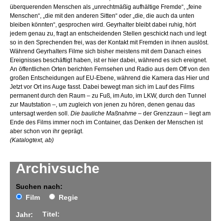
überquerenden Menschen als „unrechtmäßig aufhältige Fremde“, „feine
Menschen“, „die mit den anderen Sitten“ oder „die, die auch da unten
bleiben könnten“, gesprochen wird. Geyrhalter bleibt dabei ruhig, hört
jedem genau zu, fragt an entscheidenden Stellen geschickt nach und legt
so in den Sprechenden frei, was der Kontakt mit Fremden in ihnen auslöst.
Während Geyrhalters Filme sich bisher meistens mit dem Danach eines
Ereignisses beschäftigt haben, ist er hier dabei, während es sich ereignet.
An öffentlichen Orten berichten Fernsehen und Radio aus dem Off von den
großen Entscheidungen auf EU-Ebene, während die Kamera das Hier und
Jetzt vor Ort ins Auge fasst. Dabei bewegt man sich im Lauf des Films
permanent durch den Raum – zu Fuß, im Auto, im LKW, durch den Tunnel
zur Mautstation –, um zugleich von jenen zu hören, denen genau das
untersagt werden soll.
Die bauliche Maßnahme
– der Grenzzaun – liegt am
Ende des Films immer noch im Container, das Denken der Menschen ist
aber schon von ihr geprägt.
(Katalogtext, ab)
Archivsuche
Suchen nach:
Film
Regie
Titel:
Jahr: