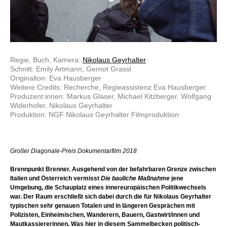
Regie, Buch, Kamera:
Nikolaus Geyrhalter
Schnitt: Emily Artmann, Gernot Grassl
Originalton: Eva Hausberger
Weitere Credits: Recherche, Regieassistenz Eva Hausberger
Produzent:innen: Markus Glaser, Michael Kitzberger, Wolfgang
Widerhofer, Nikolaus Geyrhalter
Produktion: NGF Nikolaus Geyrhalter Filmproduktion
Großer Diagonale-Preis Dokumentarfilm 2018
Brennpunkt Brenner. Ausgehend von der befahrbaren Grenze zwischen
Italien und Österreich vermisst
Die bauliche Maßnahme
jene
Umgebung, die Schauplatz eines innereuropäischen Politikwechsels
war. Der Raum erschließt sich dabei durch die für Nikolaus Geyrhalter
typischen sehr genauen Totalen und in längeren Gesprächen mit
Polizisten, Einheimischen, Wanderern, Bauern, Gastwirt/innen und
Mautkassiererinnen. Was hier in diesem Sammelbecken politisch-