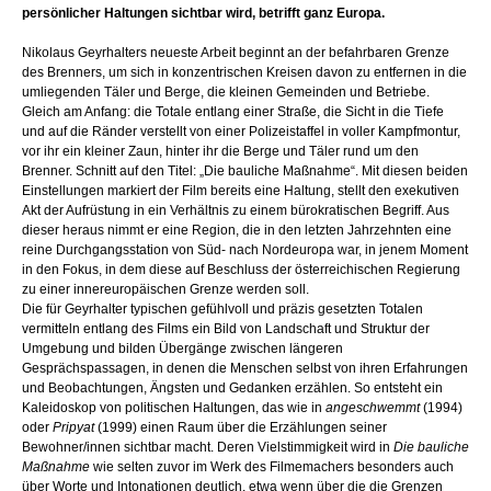
persönlicher Haltungen sichtbar wird, betrifft ganz Europa.
Nikolaus Geyrhalters neueste Arbeit beginnt an der befahrbaren Grenze
des Brenners, um sich in konzentrischen Kreisen davon zu entfernen in die
umliegenden Täler und Berge, die kleinen Gemeinden und Betriebe.
Gleich am Anfang: die Totale entlang einer Straße, die Sicht in die Tiefe
und auf die Ränder verstellt von einer Polizeistaffel in voller Kampfmontur,
vor ihr ein kleiner Zaun, hinter ihr die Berge und Täler rund um den
Brenner. Schnitt auf den Titel: „Die bauliche Maßnahme“. Mit diesen beiden
Einstellungen markiert der Film bereits eine Haltung, stellt den exekutiven
Akt der Aufrüstung in ein Verhältnis zu einem bürokratischen Begriff. Aus
dieser heraus nimmt er eine Region, die in den letzten Jahrzehnten eine
reine Durchgangsstation von Süd- nach Nordeuropa war, in jenem Moment
in den Fokus, in dem diese auf Beschluss der österreichischen Regierung
zu einer innereuropäischen Grenze werden soll.
Die für Geyrhalter typischen gefühlvoll und präzis gesetzten Totalen
vermitteln entlang des Films ein Bild von Landschaft und Struktur der
Umgebung und bilden Übergänge zwischen längeren
Gesprächspassagen, in denen die Menschen selbst von ihren Erfahrungen
und Beobachtungen, Ängsten und Gedanken erzählen. So entsteht ein
Kaleidoskop von politischen Haltungen, das wie in
angeschwemmt
(1994)
oder
Pripyat
(1999) einen Raum über die Erzählungen seiner
Bewohner/innen sichtbar macht. Deren Vielstimmigkeit wird in
Die bauliche
Maßnahme
wie selten zuvor im Werk des Filmemachers besonders auch
über Worte und Intonationen deutlich, etwa wenn über die die Grenzen