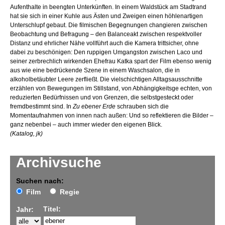
Aufenthalte in beengten Unterkünften. In einem Waldstück am Stadtrand
hat sie sich in einer Kuhle aus Ästen und Zweigen einen höhlenartigen
Unterschlupf gebaut. Die filmischen Begegnungen changieren zwischen
Beobachtung und Befragung – den Balanceakt zwischen respektvoller
Distanz und ehrlicher Nähe vollführt auch die Kamera trittsicher, ohne
dabei zu beschönigen: Den ruppigen Umgangston zwischen Laco und
seiner zerbrechlich wirkenden Ehefrau Katka spart der Film ebenso wenig
aus wie eine bedrückende Szene in einem Waschsalon, die in
alkoholbetäubter Leere zerfließt. Die vielschichtigen Alltagsausschnitte
erzählen von Bewegungen im Stillstand, von Abhängigkeitsge echten, von
reduzierten Bedürfnissen und von Grenzen, die selbstgesteckt oder
fremdbestimmt sind. In
Zu ebener Erde
schrauben sich die
Momentaufnahmen von innen nach außen: Und so reflektieren die Bilder –
ganz nebenbei – auch immer wieder den eigenen Blick.
(Katalog, jk)
Archivsuche
Suchen nach:
Film
Regie
Titel:
Jahr: