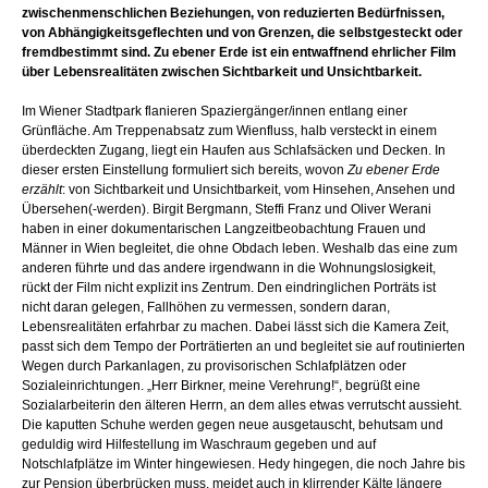
zwischenmenschlichen Beziehungen, von reduzierten Bedürfnissen,
von Abhängigkeitsgeflechten und von Grenzen, die selbstgesteckt oder
fremdbestimmt sind. Zu ebener Erde ist ein entwaffnend ehrlicher Film
über Lebensrealitäten zwischen Sichtbarkeit und Unsichtbarkeit.
Im Wiener Stadtpark flanieren Spaziergänger/innen entlang einer
Grünfläche. Am Treppenabsatz zum Wienfluss, halb versteckt in einem
überdeckten Zugang, liegt ein Haufen aus Schlafsäcken und Decken. In
dieser ersten Einstellung formuliert sich bereits, wovon
Zu ebener Erde
erzählt
: von Sichtbarkeit und Unsichtbarkeit, vom Hinsehen, Ansehen und
Übersehen(-werden). Birgit Bergmann, Steffi Franz und Oliver Werani
haben in einer dokumentarischen Langzeitbeobachtung Frauen und
Männer in Wien begleitet, die ohne Obdach leben. Weshalb das eine zum
anderen führte und das andere irgendwann in die Wohnungslosigkeit,
rückt der Film nicht explizit ins Zentrum. Den eindringlichen Porträts ist
nicht daran gelegen, Fallhöhen zu vermessen, sondern daran,
Lebensrealitäten erfahrbar zu machen. Dabei lässt sich die Kamera Zeit,
passt sich dem Tempo der Porträtierten an und begleitet sie auf routinierten
Wegen durch Parkanlagen, zu provisorischen Schlafplätzen oder
Sozialeinrichtungen. „Herr Birkner, meine Verehrung!“, begrüßt eine
Sozialarbeiterin den älteren Herrn, an dem alles etwas verrutscht aussieht.
Die kaputten Schuhe werden gegen neue ausgetauscht, behutsam und
geduldig wird Hilfestellung im Waschraum gegeben und auf
Notschlafplätze im Winter hingewiesen. Hedy hingegen, die noch Jahre bis
zur Pension überbrücken muss, meidet auch in klirrender Kälte längere