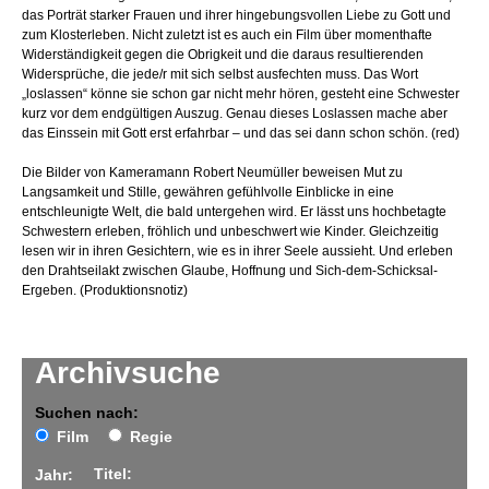
das Porträt starker Frauen und ihrer hingebungsvollen Liebe zu Gott und
zum Klosterleben. Nicht zuletzt ist es auch ein Film über momenthafte
Widerständigkeit gegen die Obrigkeit und die daraus resultierenden
Widersprüche, die jede/r mit sich selbst ausfechten muss. Das Wort
„loslassen“ könne sie schon gar nicht mehr hören, gesteht eine Schwester
kurz vor dem endgültigen Auszug. Genau dieses Loslassen mache aber
das Einssein mit Gott erst erfahrbar – und das sei dann schon schön. (red)
Die Bilder von Kameramann Robert Neumüller beweisen Mut zu
Langsamkeit und Stille, gewähren gefühlvolle Einblicke in eine
entschleunigte Welt, die bald untergehen wird. Er lässt uns hochbetagte
Schwestern erleben, fröhlich und unbeschwert wie Kinder. Gleichzeitig
lesen wir in ihren Gesichtern, wie es in ihrer Seele aussieht. Und erleben
den Drahtseilakt zwischen Glaube, Hoffnung und Sich-dem-Schicksal-
Ergeben. (Produktionsnotiz)
Archivsuche
Suchen nach:
Film
Regie
Titel:
Jahr: