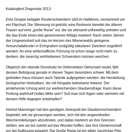
Katalogtext Diagonale 2013:
Eine Gruppe betagter Klosterschwestern sitzt im Halbkreis, versammelt um
ein Flipchart. Die Stimmung ist getrübt, eine Rednerin bereitet die älteren
Frauen auf eine „große Reise“ vor, die sie allesamt unfreiwillig antreten und
die das Ende eines lieb gewonnenen Alltags markiert: Nach vielen Jahren
der Ungewissheit soll das im Herzen des Wienerwalds gelegene
Annunziatakloster in Eichgraben endgültig säkularen Zwecken zugeführt
werden. An eine wirtschaftliche Führung ist schon lange nicht mehr zu
denken, die zwanzig verbliebenen Schwestern müssen weichen.
Obgleich der oberste Grundsatz im Ordensleben Gehorsam lautet, fällt
dessen Befolgung gerade in diesen Tagen besonders schwer. Mit dem
geliebten Haus müssen auch Talente aufgegeben werden: die Herstellung
biologischer Heilsalben, die mit Hingabe betriebene Imkerei. Der
anstehende Umzug wird zur weitreichenden Glaubensfrage: Kann diese
Prüfung wahrhaft Gottes Wille sein? Soll man sich fügen oder vielmehr mit
dessen Hilfe dagegen ankämpfen?
Helmut Manninger hat den geistigen Zwiespalt der Glaubensschwestern
begleitet; wie sie gezwungen werden, sich mit den angeordneten
Weichenstellungen abzufinden, und dabei merklich an ihre Grenzen
stoßen; wie sie bis zuletzt auf das Wunder hoffen, das ihre Gemeinschaft
vor der Auflösung bewahrt. Die Große Reise ist ein stiller, herzlicher Film,