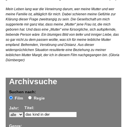
Mein Leben lang war die Verwirrung darum, wer meine Mutter und wer
meine Familie ist, alltäglich für mich. Dabei schienen meine Gefühle zur
Klärung dieser Frage zweitrangig zu sein. Die Gesellschaft um mich
suggerierte mir ganz klar, dass meine „Mutter“ jene Frau ist, die mich
geboren hat. Und dass eine „Mutter“ eine fürsorgliche, sich aufopfernde,
liebende Person wäre. Ein blumiges Bild von tiefer und inniger Liebe, das
so gar nicht zu dem passen wollte, was ich für meine leibliche Mutter
empfand: Befremden, Verstörung und Distanz. Aus dieser
widersprüchlichen Situation resultierte eine Beziehung zu meiner
leiblichen Mutter Margit, der ich in diesem Film nachgegangen bin.
(Gloria
Dürnberger)
Archivsuche
Suchen nach:
Film
Regie
Titel:
Jahr:
Genre: