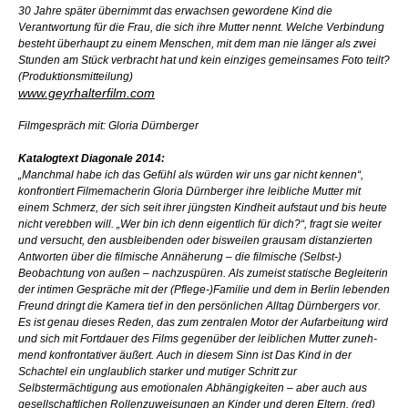
30 Jahre später übernimmt das erwachsen gewordene Kind die
Verantwortung für die Frau, die sich ihre Mutter nennt. Welche Verbindung
besteht überhaupt zu einem Menschen, mit dem man nie länger als zwei
Stunden am Stück verbracht hat und kein einziges gemeinsames Foto teilt?
(Produktionsmitteilung)
www.geyrhalterfilm.com
Filmgespräch mit: Gloria Dürnberger
Katalogtext Diagonale 2014:
„Manchmal habe ich das Gefühl als würden wir uns gar nicht kennen“,
konfrontiert Filmemacherin Gloria Dürnberger ihre leibliche Mutter mit
einem Schmerz, der sich seit ihrer jüngsten Kindheit aufstaut und bis heute
nicht verebben will. „Wer bin ich denn eigentlich für dich?“, fragt sie weiter
und versucht, den ausbleibenden oder bisweilen grausam distanzierten
Antworten über die filmische Annäherung – die filmische (Selbst-)
Beobachtung von außen – nachzuspüren. Als zumeist statische Begleiterin
der intimen Gespräche mit der (Pflege-)Familie und dem in Berlin lebenden
Freund dringt die Kamera tief in den persönlichen Alltag Dürnbergers vor.
Es ist genau dieses Reden, das zum zentralen Motor der Aufarbeitung wird
und sich mit Fortdauer des Films gegenüber der leiblichen Mutter zuneh-
mend konfrontativer äußert. Auch in diesem Sinn ist
Das Kind in der
Schachtel
ein unglaublich starker und mutiger Schritt zur
Selbstermächtigung aus emotionalen Abhängigkeiten – aber auch aus
gesellschaftlichen Rollenzuweisungen an Kinder und deren Eltern.
(red)