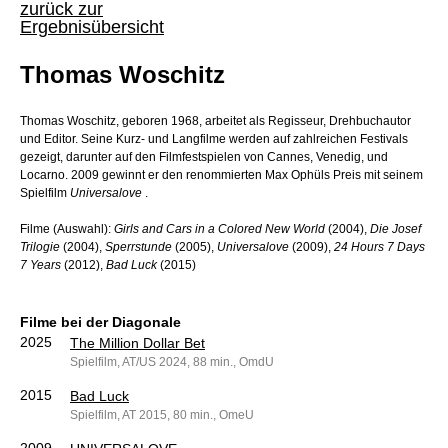
zurück zur
Ergebnisübersicht
Thomas Woschitz
Thomas Woschitz, geboren 1968, arbeitet als Regisseur, Drehbuchautor
und Editor. Seine Kurz- und Langfilme werden auf zahlreichen Festivals
gezeigt, darunter auf den Filmfestspielen von Cannes, Venedig, und
Locarno. 2009 gewinnt er den renommierten Max Ophüls Preis mit seinem
Spielfilm
Universalove
.
Filme (Auswahl):
Girls and Cars in a Colored New World
(2004),
Die Josef
Trilogie
(2004),
Sperrstunde
(2005),
Universalove
(2009),
24 Hours 7 Days
7 Years
(2012),
Bad Luck
(2015)
Filme bei der Diagonale
2025
The Million Dollar Bet
Spielfilm, AT/US 2024, 88 min., OmdU
2015
Bad Luck
Spielfilm, AT 2015, 80 min., OmeU