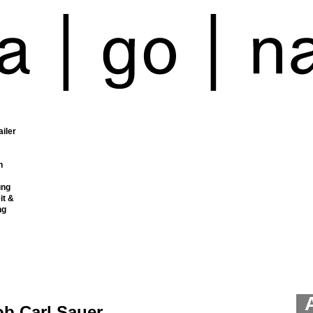
ailer
n
ung
it &
ng
ob Carl Sauer