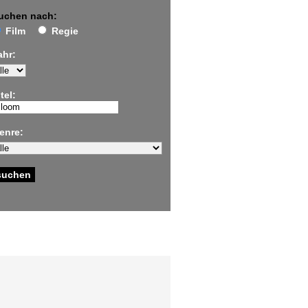
uchen nach:
Film
Regie
ahr:
tel:
enre: