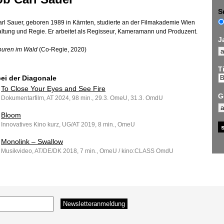
S
rl Sauer, geboren 1989 in Kärnten, studierte an der Filmakademie Wien
altung und Regie. Er arbeitet als Regisseur, Kameramann und Produzent.
J
puren im Wald
(Co-Regie, 2020)
Ti
bei der Diagonale
To Close Your Eyes and See Fire
G
Dokumentarfilm, AT 2024, 98 min., 29.3. OmeU, 31.3. OmdU
Bloom
Innovatives Kino kurz, UG/AT 2019, 8 min., OmeU
Monolink – Swallow
Musikvideo, AT/DE/DK 2018, 7 min., OmeU / kino:CLASS OmdU