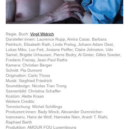
Regie, Buch:
Virgil Widrich
Darsteller:innen: Laurence Rupp, Amira Casar, Barbara
Petritsch, Elisabeth Rath, Linde Prelog, Johann Adam Oest,
Lukas Miko, Luc Feit, Josiane Peiffer, Claire Johnston, Udo
Samel, Brigitte Urhausen, Pierre Bodry, Al Ginter, Gilles Soeder,
Frederic Frenay, Jean-Paul Raths
Kamera: Christian Berger
Schnitt: Pia Dumont
Originalton: Carlo Thoss
Musik: Siegfried Friedrich
Sounddesign: Nicolas Tran Trong
Szenenbild: Christina Schaffer
Kostüm: Alette Kraan
Weitere Credits:
Tonmischung: Michel Schillings
Produzent:innen: Bady Minck, Alexander Dumreicher-
Ivanceanu, Hans de Wolf, Hanneke Nien, Arash T. Riahi,
Raphael Barth
Produktion: AMOUR FOU Luxembourg