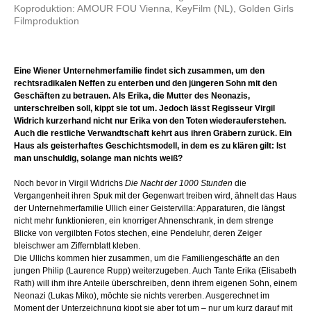
Koproduktion: AMOUR FOU Vienna, KeyFilm (NL), Golden Girls
Filmproduktion
Eine Wiener Unternehmerfamilie findet sich zusammen, um den
rechtsradikalen Neffen zu enterben und den jüngeren Sohn mit den
Geschäften zu betrauen. Als Erika, die Mutter des Neonazis,
unterschreiben soll, kippt sie tot um. Jedoch lässt Regisseur Virgil
Widrich kurzerhand nicht nur Erika von den Toten wiederauferstehen.
Auch die restliche Verwandtschaft kehrt aus ihren Gräbern zurück. Ein
Haus als geisterhaftes Geschichtsmodell, in dem es zu klären gilt: Ist
man unschuldig, solange man nichts weiß?
Noch bevor in Virgil Widrichs
Die Nacht der 1000 Stunden
die
Vergangenheit ihren Spuk mit der Gegenwart treiben wird, ähnelt das Haus
der Unternehmerfamilie Ullich einer Geistervilla: Apparaturen, die längst
nicht mehr funktionieren, ein knorriger Ahnenschrank, in dem strenge
Blicke von vergilbten Fotos stechen, eine Pendeluhr, deren Zeiger
bleischwer am Ziffernblatt kleben.
Die Ullichs kommen hier zusammen, um die Familiengeschäfte an den
jungen Philip (Laurence Rupp) weiterzugeben. Auch Tante Erika (Elisabeth
Rath) will ihm ihre Anteile überschreiben, denn ihrem eigenen Sohn, einem
Neonazi (Lukas Miko), möchte sie nichts vererben. Ausgerechnet im
Moment der Unterzeichnung kippt sie aber tot um – nur um kurz darauf mit