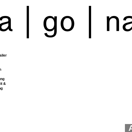
ailer
n
ung
it &
ng