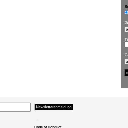
S
J
Ti
G
–
Code of Conduct