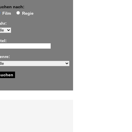
uchen nach:
Film
Regie
ahr:
tel:
enre: