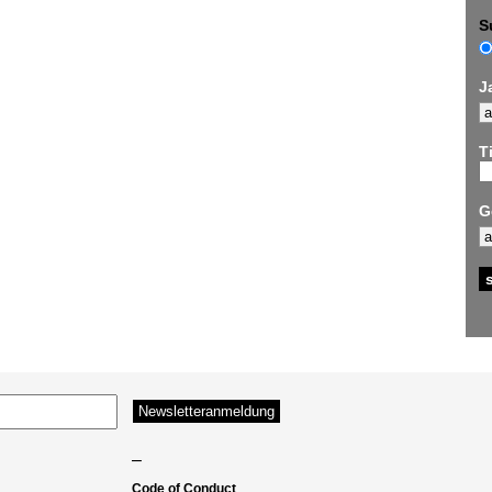
S
J
Ti
G
–
Code of Conduct