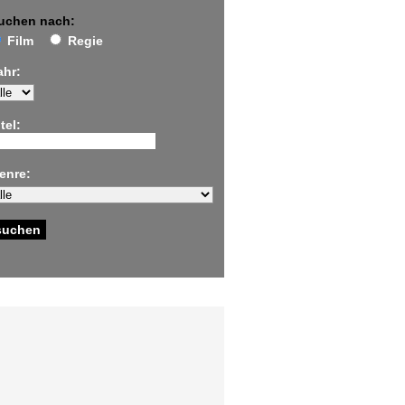
uchen nach:
Film
Regie
ahr:
tel:
enre: