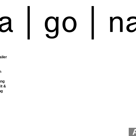
ailer
n
ung
it &
ng