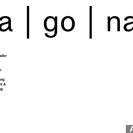
ailer
n
ung
it &
ng