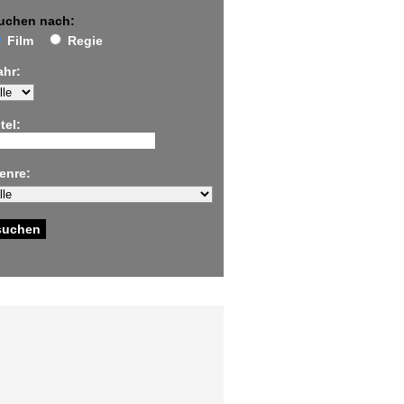
uchen nach:
Film
Regie
ahr:
tel:
enre: