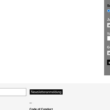
S
J
Ti
G
–
Code of Conduct