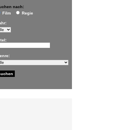
uchen nach:
Film
Regie
ahr:
tel:
enre: