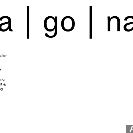
ailer
n
ung
it &
ng