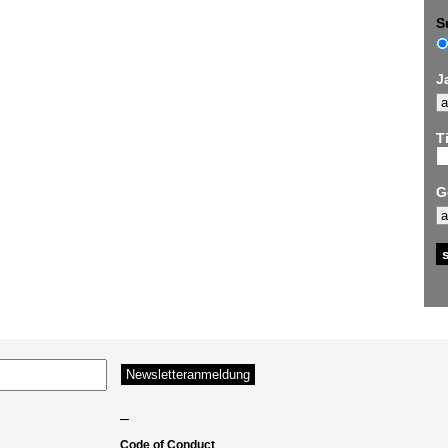
S
J
Ti
G
–
Code of Conduct