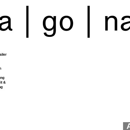
ailer
n
ung
it &
ng