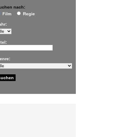
uchen nach:
Film
Regie
ahr:
tel:
enre: