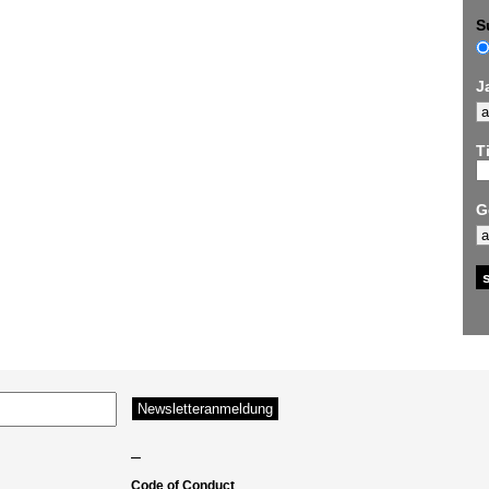
S
J
Ti
G
–
Code of Conduct