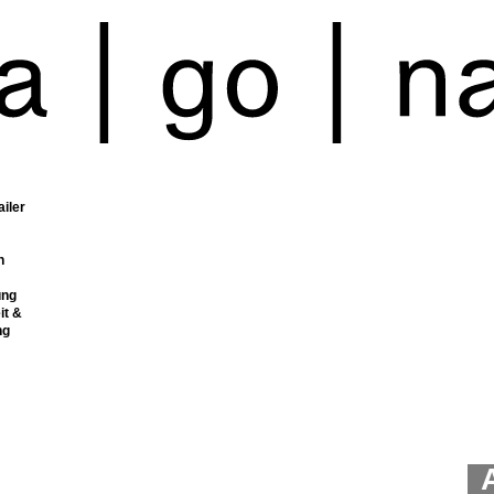
ailer
n
ung
it &
ng