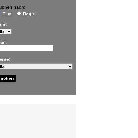
uchen nach:
Film
Regie
ahr:
tel:
enre: