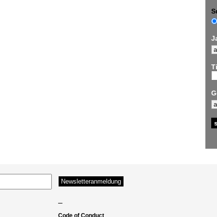
S
J
Ti
G
–
Code of Conduct