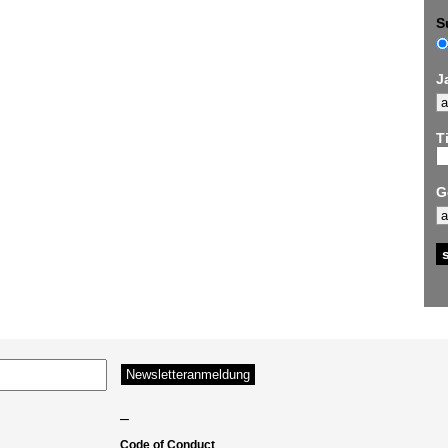
S
J
Ti
G
–
Code of Conduct