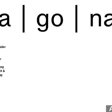
ailer
n
ung
it &
ng