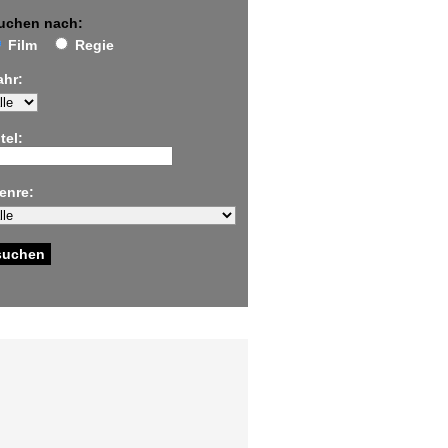
uchen nach:
Film
Regie
ahr:
tel:
enre: