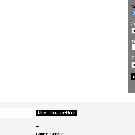
S
J
Ti
G
–
Code of Conduct