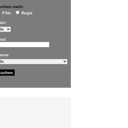
uchen nach:
Film
Regie
ahr:
tel:
enre: