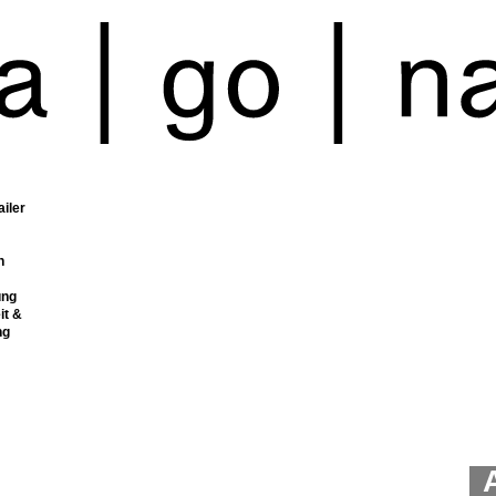
ailer
n
ung
it &
ng