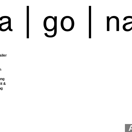
ailer
n
ung
it &
ng