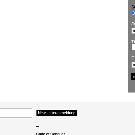
S
J
Ti
G
–
Code of Conduct