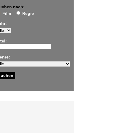
uchen nach:
Film
Regie
ahr:
tel:
enre: