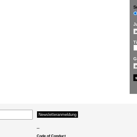
S
J
Ti
G
–
Code of Conduct