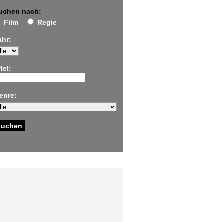
uchen nach:
Film
Regie
ahr:
tel:
enre: