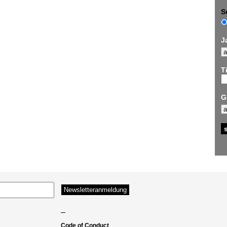
S
J
Ti
G
–
Code of Conduct