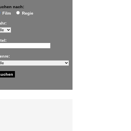
uchen nach:
Film
Regie
ahr:
tel:
enre: