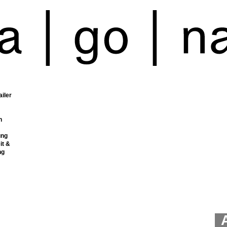
ailer
n
ung
it &
ng