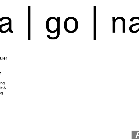
ailer
n
ung
it &
ng