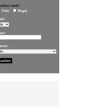
uchen nach:
Film
Regie
ahr:
tel:
enre: