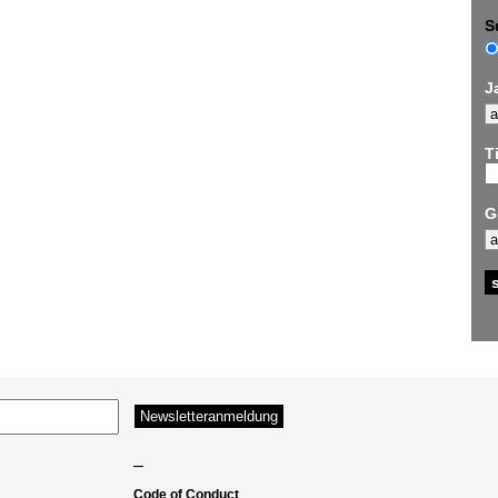
S
J
Ti
G
–
Code of Conduct