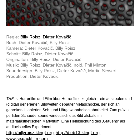
Regie:
Billy Roisz
,
Dieter Kovačič
Buch: Dieter Kovačič, Billy Roisz
Kamera: Dieter Kovačič, Billy Roisz
Schnitt: Billy Roisz, Dieter Kovačič
Originalton: Billy Roisz, Dieter Kovačič
Musik: Billy Roisz, Dieter Kovačič, noid, Phil Minton
Sounddesign: Billy Roisz, Dieter Kovačič, Martin Siewert
Produktion: Dieter Kovačič
THE
ist Horrorfilm und Film über Horrorfilme zugleich – ein aus realen und
(digital) generierten Bildwelten gebauter Metaschocker, der sich an
genrekonditionierten Seh- und Hörgewohnheiten abarbeitet. Zum präzis-
perfiden Schaudersound windet sich das Bild alsbald im
materialästhetischen Martyrium. Eine Heimsuchung des „Grauens“ als
audiovisuelles Experiment.
http://billyroisz.klingt.org
http://dieb13.klingt.org
,
,
www.sixpackfilm.com