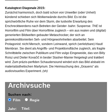
Katalogtext Diagonale 2015:
Zunächst harmonisch, doch bald schon von Unwetter (oder Unheil)
kündend schieben sich Wolkenwände durchs Bild. Es ist die
sprichwörtliche Ruhe vor dem Sturm, die lustvolle Erwartung des
Erschrecktwerdens nach Betreten der Geister- bahn: Suspense.
THE
ist
Horrorfilm und Film über Horrorfilme zugleich – ein aus realen und (digital)
generierten Bildwelten gebauter Metaschocker, der sich an
genrekonditionierten Seh- und Hörgewohnheiten abarbeitet. Sein
Protagonist: nicht Mensch, sondern Leinwand, sprich (verletzbare) Haut/
Membran. Sie dient als Angriffs- und Projektionsfläche zugleich, als fragile
Schnittstelle zwischen Publikum und Film vulgo Eingeweide, das von Billy
Roisz und Dieter Kovačič in bester Slasher-Manier freigelegt und traktiert
wird. Zum präzis-perfiden Schaudersound windet sich das Bild alsbald im
materialästhetischen Martyrium. Die Heimsuchung des „Grauens“ als
audiovisuelles Experiment.
(sh)
Archivsuche
Suchen nach:
Film
Regie
Titel:
Jahr: