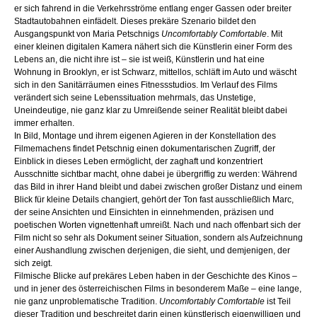
er sich fahrend in die Verkehrsströme entlang enger Gassen oder breiter
Stadtautobahnen einfädelt. Dieses prekäre Szenario bildet den
Ausgangspunkt von Maria Petschnigs
Uncomfortably Comfortable
. Mit
einer kleinen digitalen Kamera nähert sich die Künstlerin einer Form des
Lebens an, die nicht ihre ist – sie ist weiß, Künstlerin und hat eine
Wohnung in Brooklyn, er ist Schwarz, mittellos, schläft im Auto und wäscht
sich in den Sanitärräumen eines Fitnessstudios. Im Verlauf des Films
verändert sich seine Lebenssituation mehrmals, das Unstetige,
Uneindeutige, nie ganz klar zu Umreißende seiner Realität bleibt dabei
immer erhalten.
In Bild, Montage und ihrem eigenen Agieren in der Konstellation des
Filmemachens findet Petschnig einen dokumentarischen Zugriff, der
Einblick in dieses Leben ermöglicht, der zaghaft und konzentriert
Ausschnitte sichtbar macht, ohne dabei je übergriffig zu werden: Während
das Bild in ihrer Hand bleibt und dabei zwischen großer Distanz und einem
Blick für kleine Details changiert, gehört der Ton fast ausschließlich Marc,
der seine Ansichten und Einsichten in einnehmenden, präzisen und
poetischen Worten vignettenhaft umreißt. Nach und nach offenbart sich der
Film nicht so sehr als Dokument seiner Situation, sondern als Aufzeichnung
einer Aushandlung zwischen derjenigen, die sieht, und demjenigen, der
sich zeigt.
Filmische Blicke auf prekäres Leben haben in der Geschichte des Kinos –
und in jener des österreichischen Films in besonderem Maße – eine lange,
nie ganz unproblematische Tradition.
Uncomfortably Comfortable
ist Teil
dieser Tradition und beschreitet darin einen künstlerisch eigenwilligen und