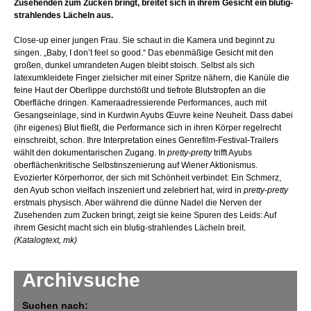
Zusehenden zum Zucken bringt, breitet sich in ihrem Gesicht ein blutig-
strahlendes Lächeln aus.
Close-up einer jungen Frau. Sie schaut in die Kamera und beginnt zu
singen. „Baby, I don’t feel so good.“ Das ebenmäßige Gesicht mit den
großen, dunkel umrandeten Augen bleibt stoisch. Selbst als sich
latexumkleidete Finger zielsicher mit einer Spritze nähern, die Kanüle die
feine Haut der Oberlippe durchstößt und tiefrote Blutstropfen an die
Oberfläche dringen. Kameraadressierende Performances, auch mit
Gesangseinlage, sind in Kurdwin Ayubs Œuvre keine Neuheit. Dass dabei
(ihr eigenes) Blut fließt, die Performance sich in ihren Körper regelrecht
einschreibt, schon. Ihre Interpretation eines Genrefilm-Festival-Trailers
wählt den dokumentarischen Zugang. In
pretty-pretty
trifft Ayubs
oberflächenkritische Selbstinszenierung auf Wiener Aktionismus.
Evozierter Körperhorror, der sich mit Schönheit verbindet: Ein Schmerz,
den Ayub schon vielfach inszeniert und zelebriert hat, wird in
pretty-pretty
erstmals physisch. Aber während die dünne Nadel die Nerven der
Zusehenden zum Zucken bringt, zeigt sie keine Spuren des Leids: Auf
ihrem Gesicht macht sich ein blutig-strahlendes Lächeln breit.
(Katalogtext, mk)
Archivsuche
Suchen nach: